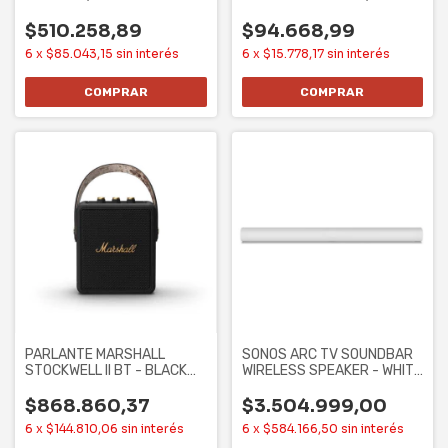
SPEAKER - 40W RMS,
LED, C/ MIC. 3W,
WOOFER
$510.258,89
$94.668,99
6
x
$85.043,15
sin interés
6
x
$15.778,17
sin interés
PARLANTE MARSHALL
SONOS ARC TV SOUNDBAR
STOCKWELL II BT - BLACK
WIRELESS SPEAKER - WHITE
AND BRASS,
(ARCG1US1)
$868.860,37
$3.504.999,00
6
x
$144.810,06
sin interés
6
x
$584.166,50
sin interés