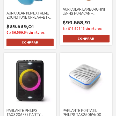
AURICULAR LAMBORGHINI
AURICULAR KLIPEXTREME
LB-HS HURACAN -
ZOUNDTUNE ON-EAR-BT-
BOREALIS, BT 5.0, 10
MIC -25HS AZUL
$99.558,91
$39.539,01
6
x
$16.593,15
sin interés
6
x
$6.589,84
sin interés
PARLANTE PHILIPS
PARLANTE PORTATIL
TAX3206/77 PARTY
PHILIPS TAS2505W/00 -