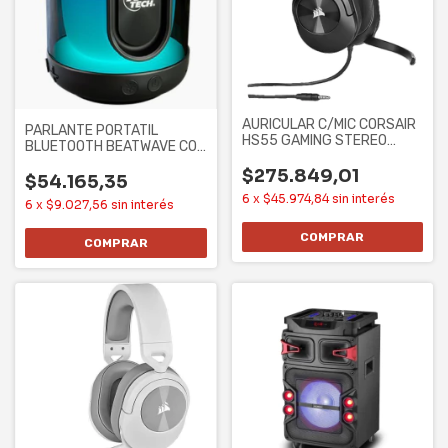
AURICULAR C/MIC CORSAIR
PARLANTE PORTATIL
HS55 GAMING STEREO
BLUETOOTH BEATWAVE CON
CARBON
LUCES LED
$275.849,01
$54.165,35
6
x
$45.974,84
sin interés
6
x
$9.027,56
sin interés