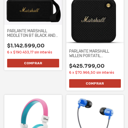
PARLANTE MARSHALL
MIDDLETON BT BLACK AND
BRASS (1006034)
$1.142.599,00
PARLANTE MARSHALL
6
x
$190.433,17
sin interés
WILLEN PORTATIL
BLUETOOTH USB - NEGRO Y
$425.799,00
6
x
$70.966,50
sin interés