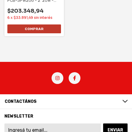
PCB-SPW206 - 2*20W -
BAT 2.4AH -
$203.348,94
6
x
$33.891,49
sin interés
COMPRAR
CONTACTÁNOS
NEWSLETTER