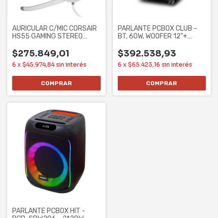
AURICULAR C/MIC CORSAIR
PARLANTE PCBOX CLUB -
HS55 GAMING STEREO
BT, 60W, WOOFER 12"+
WHITE
TWEETER 2X3"
$275.849,01
$392.538,93
6
x
$45.974,84
sin interés
6
x
$65.423,16
sin interés
COMPRAR
PARLANTE PCBOX HIT -