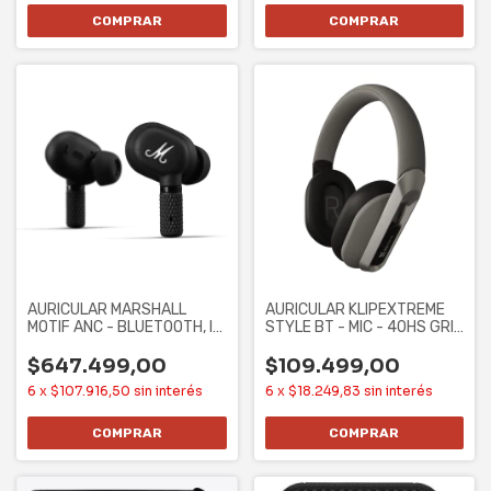
AURICULAR MARSHALL
AURICULAR KLIPEXTREME
MOTIF ANC - BLUETOOTH, IN
STYLE BT - MIC - 40HS GRIS
EAR, EARBUDS,
(KWH-750GR)
$647.499,00
$109.499,00
6
x
$107.916,50
sin interés
6
x
$18.249,83
sin interés