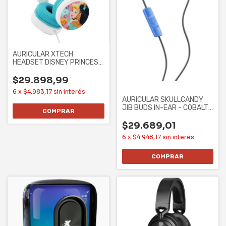
AURICULAR XTECH
HEADSET DISNEY PRINCESA
C/MIC 3,5 mm
$29.898,99
6
x
$4.983,17
sin interés
AURICULAR SKULLCANDY
JIB BUDS IN-EAR - COBALT
BLUE
$29.689,01
6
x
$4.948,17
sin interés