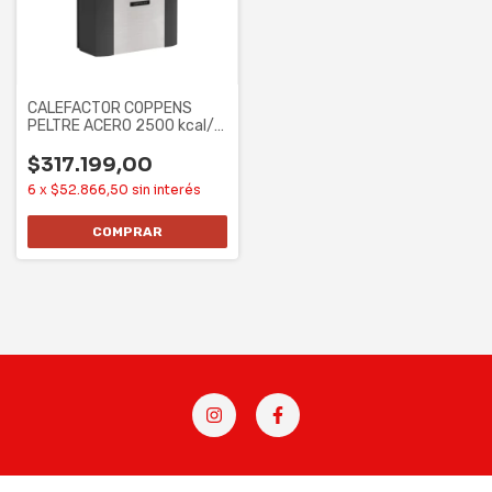
CALEFACTOR COPPENS
PELTRE ACERO 2500 kcal/h
- TBU, MG, IZQ.
$317.199,00
6
x
$52.866,50
sin interés