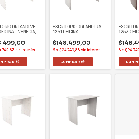
TORIO ORLANDI VE
ESCRITORIO ORLANDI JA
ESCRITOR
FICINA - VENECIA, 2
1251 OFICINA -
1253 OFIC
NES
JACARANDA, 2 CAJONES
CAJONES
8.499,00
$148.499,00
$148.
4.749,83
sin interés
6
x
$24.749,83
sin interés
6
x
$24.74