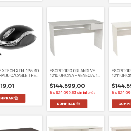
 XTECH XTM-195 3D
ESCRITORIO ORLANDI VE
ESCRITOR
NADO C/CABLE TRES
1210 OFICINA - VENECIA, 1
1211 OFICI
NES
CAJON
JACARAND
19,01
$144.599,00
$144.5
6
x
$24.099,83
sin interés
6
x
$24.09