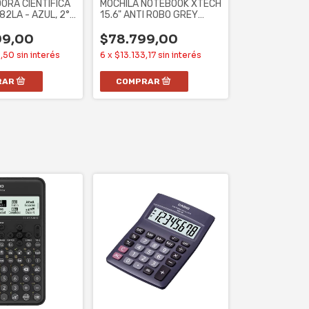
ORA CIENTIFICA
MOCHILA NOTEBOOK XTECH
82LA - AZUL, 2°
15.6" ANTI ROBO GREY
252
AN100XTK17
99,00
$78.799,00
6,50
sin interés
6
x
$13.133,17
sin interés