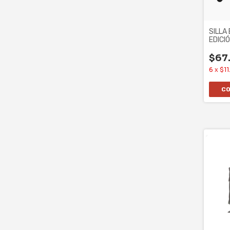
SILLA
EDICI
$67.
6
x
$11