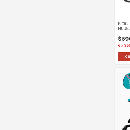
BICIC
MODEL
21 SP
$39
6
x
$65