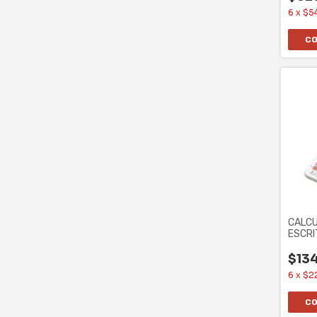
6
x
$5
CALC
ESCRI
-BLAN
$13
6
x
$2