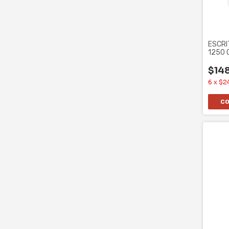
ESCRI
1250 O
CAJO
$14
6
x
$2