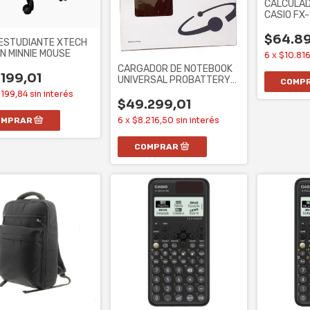
CALCULAD
CASIO FX-
EDICION, 
$64.8
 ESTUDIANTE XTECH
ÓN MINNIE MOUSE
6
x
$10.81
CARGADOR DE NOTEBOOK
199,01
UNIVERSAL PROBATTERY
90W AUTOMATICA
.199,84
sin interés
$49.299,01
6
x
$8.216,50
sin interés