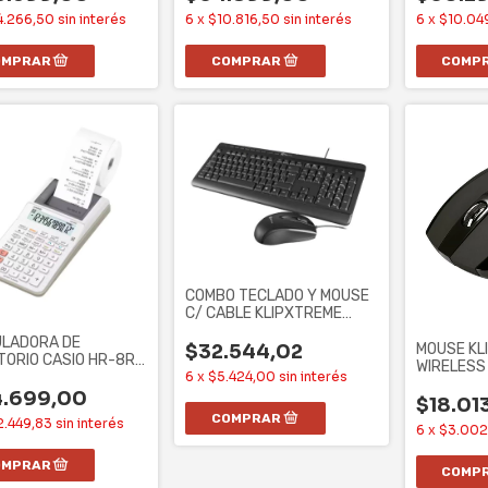
4.266,50
sin interés
6
x
$10.816,50
sin interés
6
x
$10.04
COMBO TECLADO Y MOUSE
C/ CABLE KLIPXTREME
KCK-251S DESKMATE
ULADORA DE
MOUSE KL
$32.544,02
TORIO CASIO HR-8RC
WIRELESS
CO, IMPRESORA,
6
x
$5.424,00
sin interés
BOTONES 
4.699,00
$18.01
2.449,83
sin interés
6
x
$3.002