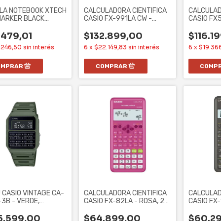
LA NOTEBOOK XTECH
CALCULADORA CIENTIFICA
CALCULAD
 HARKER BLACK
CASIO FX-991LA CW -
CASIO FX
0XTK21
NEGRO, CLASSWIZ,
NEGRO, 1
.479,01
$132.899,00
$116.1
.246,50
sin interés
6
x
$22.149,83
sin interés
6
x
$19.36
 CASIO VINTAGE CA-
CALCULADORA CIENTIFICA
CALCULAD
3B - VERDE,
CASIO FX-82LA - ROSA, 2°
CASIO FX
RA, DIGITAL,
EDICION, 252
2° EDICION
5.599,00
$64.899,00
$60.2