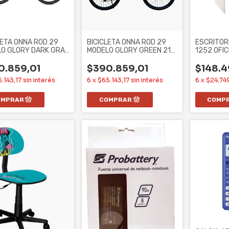
LETA ONNA ROD 29
BICICLETA ONNA ROD 29
ESCRITOR
O GLORY DARK GRAY
MODELO GLORY GREEN 21
1252 OFIC
EED ALUM
SPEED ALUM TALLE
CAJONES
0.859,01
$390.859,01
$148.
.143,17
sin interés
6
x
$65.143,17
sin interés
6
x
$24.74