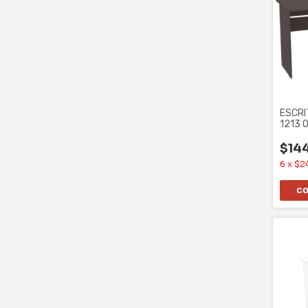
ESCRI
1213 O
CAJO
$14
6
x
$2