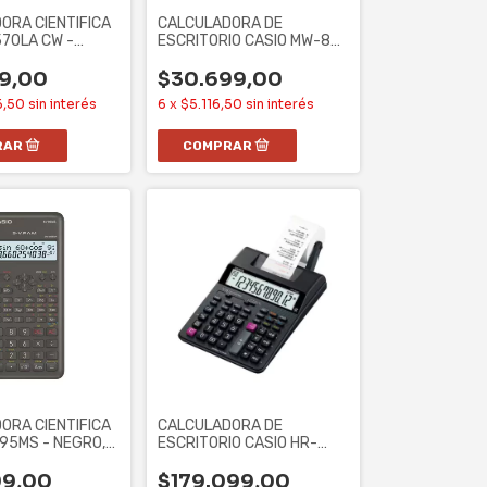
ORA CIENTIFICA
CALCULADORA DE
570LA CW -
ESCRITORIO CASIO MW-8V
0+2
- NEGRA, MINI, 8
99,00
$30.699,00
6,50
sin interés
6
x
$5.116,50
sin interés
ORA CIENTIFICA
CALCULADORA DE
-95MS - NEGRO,
ESCRITORIO CASIO HR-
,
100RC -NEGRO,
IMPRESORA,
99,00
$179.099,00