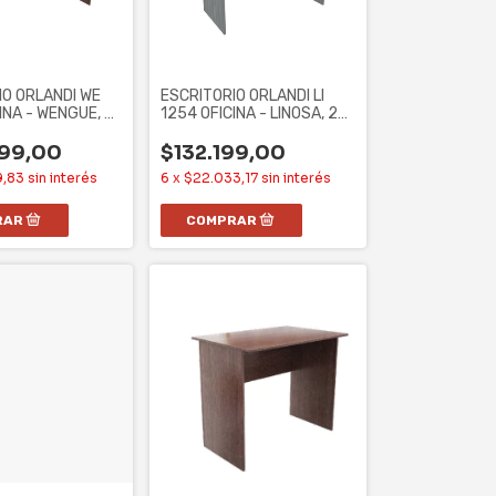
IO ORLANDI WE
ESCRITORIO ORLANDI LI
INA - WENGUE, 2
1254 OFICINA - LINOSA, 2
CAJONES
499,00
$132.199,00
9,83
sin interés
6
x
$22.033,17
sin interés