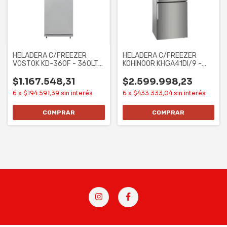
HELADERA C/FREEZER
HELADERA C/FREEZER
VOSTOK KD-360F - 360LTS,
KOHINOOR KHGA41DI/9 -
BLANCO, CLASE A,
ACERO, 417 LTS, NO
$1.167.548,31
$2.599.998,23
6
x
$194.591,39
sin interés
6
x
$433.333,04
sin interés