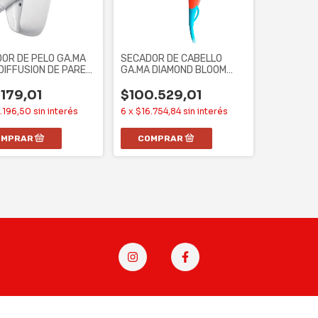
OR DE PELO GA.MA
SECADOR DE CABELLO
 DIFFUSION DE PARED
GA.MA DIAMOND BLOOM
5G FD -
ORANGE
179,01
$100.529,01
.196,50
sin interés
6
x
$16.754,84
sin interés