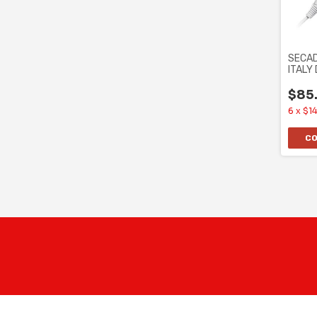
SECAD
ITALY
HC-12
$85.
6
x
$14