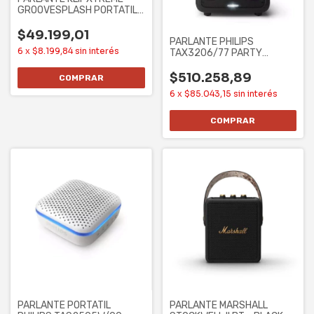
GROOVESPLASH PORTATIL
STEREO TRUE
$49.199,01
PARLANTE PHILIPS
6
x
$8.199,84
sin interés
TAX3206/77 PARTY
SPEAKER - 40W RMS,
WOOFER
$510.258,89
6
x
$85.043,15
sin interés
PARLANTE PORTATIL
PARLANTE MARSHALL