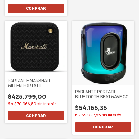
PARLANTE MARSHALL
WILLEN PORTATIL
BLUETOOTH USB - NEGRO Y
PARLANTE PORTATIL
$425.799,00
BLUETOOTH BEATWAVE CON
LUCES LED
6
x
$70.966,50
sin interés
$54.165,35
6
x
$9.027,56
sin interés