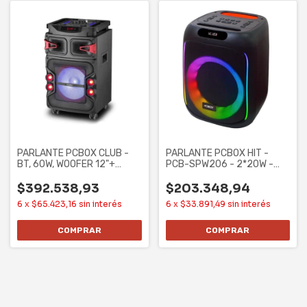
PARLANTE PCBOX CLUB -
PARLANTE PCBOX HIT -
BT, 60W, WOOFER 12"+
PCB-SPW206 - 2*20W -
TWEETER 2X3"
BAT 2.4AH -
$392.538,93
$203.348,94
6
x
$65.423,16
sin interés
6
x
$33.891,49
sin interés
COMPRAR
COMPRAR