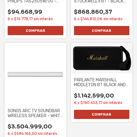
PHILIPS TAS2505W/00 -
STOCKWELL II BT - BLACK
LED, C/ MIC. 3W,
AND BRASS,
$94.668,99
$868.860,37
6
x
$15.778,17
sin interés
6
x
$144.810,06
sin interés
PARLANTE MARSHALL
MIDDLETON BT BLACK AND
BRASS (1006034)
$1.142.599,00
6
x
$190.433,17
sin interés
SONOS ARC TV SOUNDBAR
WIRELESS SPEAKER - WHITE
(ARCG1US1)
$3.504.999,00
6
x
$584.166,50
sin interés