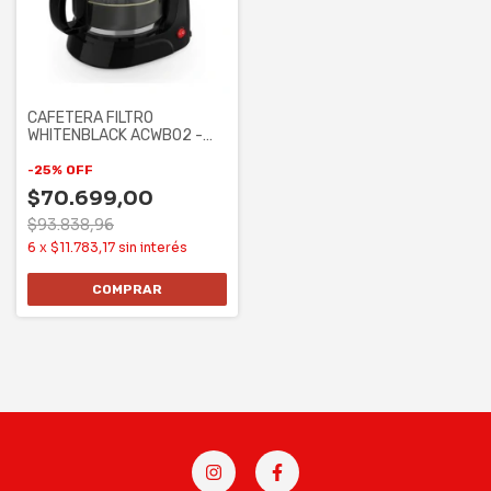
CAFETERA FILTRO
WHITENBLACK ACWB02 -
NEGRA, 15 TAZAS, 800W,
-
25
%
OFF
$70.699,00
$93.838,96
6
x
$11.783,17
sin interés