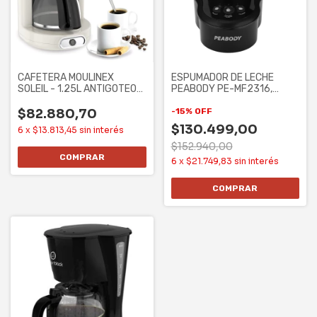
CAFETERA MOULINEX
ESPUMADOR DE LECHE
SOLEIL - 1.25L ANTIGOTEO
PEABODY PE-MF2316,
(FG381A10)
CAPACIDAD 250ML. 3
$82.880,70
-
15
%
OFF
$130.499,00
6
x
$13.813,45
sin interés
$152.940,00
6
x
$21.749,83
sin interés