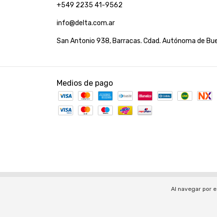
+549 2235 41-9562
info@delta.com.ar
San Antonio 938, Barracas. Cdad. Autónoma de Bue
Medios de pago
Copyright Tienda Delta - 33712445489 - 2026. Todos los
Defensa de las y los consumidores. Para reclamos
ingres
Al navegar por e