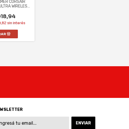
MER CORSAIR
ULTRA WIRELESS
411-NA2)
18,94
9,82
sin interés
EWSLETTER