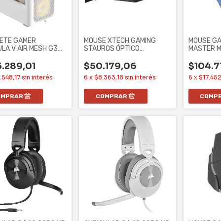
ETE GAMER
MOUSE XTECH GAMING
MOUSE GA
LA V AIR MESH G3
STAUROS ÓPTICO
MASTER M
 SIN
ILUMINADO 6 BOTONES
3327 CHU
ROLADORES
7200
5.289,01
$50.179,06
$104.7
.548,17
sin interés
6
x
$8.363,18
sin interés
6
x
$17.45