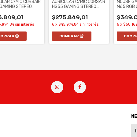
ULAR C/MIC CORSAIR
AURICULAR C/MIC CORSAIR
MOUSE GA
GAMING STEREO
HS55 GAMING STEREO
M65 RGB 
ON
WHITE
(CH-9319
5.849,01
$275.849,01
$349.0
.974,84
sin interés
6
x
$45.974,84
sin interés
6
x
$58.16
N