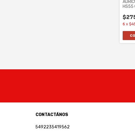
AURIC
HS55 
CARB
$27
6
x
$45
CONTACTÁNOS
5492235419562