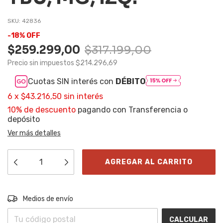
SKU:
42836
-
18
%
OFF
$259.299,00
$317.199,00
Precio sin impuestos
$214.296,69
Cuotas SIN interés con
DÉBITO
6
x
$43.216,50
sin interés
10% de descuento
pagando con Transferencia o
depósito
Ver más detalles
Entregas para el CP:
CAMBIAR CP
Medios de envío
CALCULAR