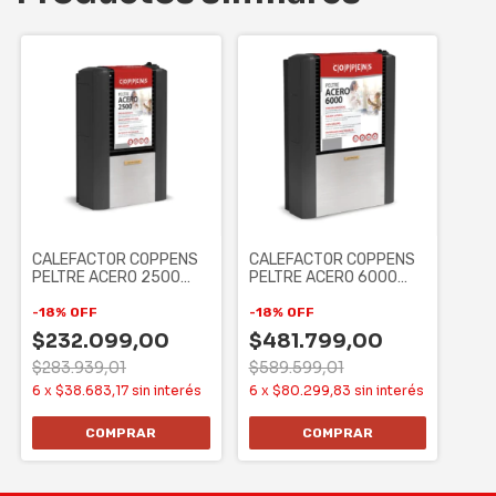
CALEFACTOR COPPENS
CALEFACTOR COPPENS
PELTRE ACERO 2500
PELTRE ACERO 6000
kcal/h - TB, MG,
kcal/h - TB, MG,
-
18
%
OFF
-
18
%
OFF
$232.099,00
$481.799,00
$283.939,01
$589.599,01
6
x
$38.683,17
sin interés
6
x
$80.299,83
sin interés