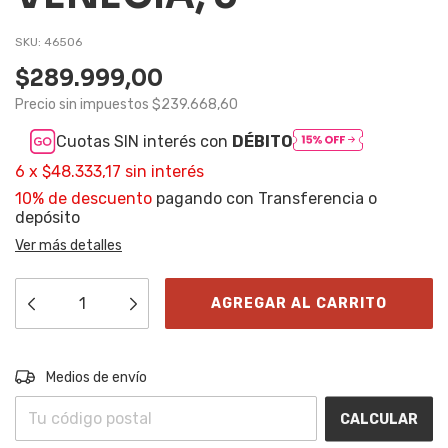
SKU:
46506
$289.999,00
Precio sin impuestos
$239.668,60
Cuotas SIN interés con
DÉBITO
6
x
$48.333,17
sin interés
10% de descuento
pagando con Transferencia o
depósito
Ver más detalles
Entregas para el CP:
CAMBIAR CP
Medios de envío
CALCULAR