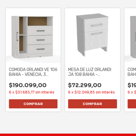
COMODA ORLANDI VE 106
MESA DE LUZ ORLANDI
COM
BAHIA - VENECIA, 3
JA 108 BAHIA -
BAH
CAJONES, 1 PUERTA
JACARANDA, 1 CAJON, 1
CAJ
$190.099,00
$72.299,00
$1
6
x
$31.683,17
sin interés
6
x
$12.049,83
sin interés
6
x
$