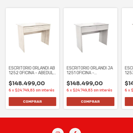
ESCRITORIO ORLANDI AB
ESCRITORIO ORLANDI JA
ESC
1252 OFICINA - ABEDUL,
1251 OFICINA -
125
2 CAJONES
JACARANDA, 2
2 C
CAJONES
$148.499,00
$148.499,00
$1
6
x
$24.749,83
sin interés
6
x
$24.749,83
sin interés
6
x
$