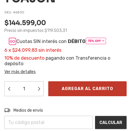
SKU:
46830
$144.599,00
Precio sin impuestos
$119.503,31
Cuotas SIN interés con
DÉBITO
6
x
$24.099,83
sin interés
10% de descuento
pagando con Transferencia o
depósito
Ver más detalles
Entregas para el CP:
CAMBIAR CP
Medios de envío
CALCULAR