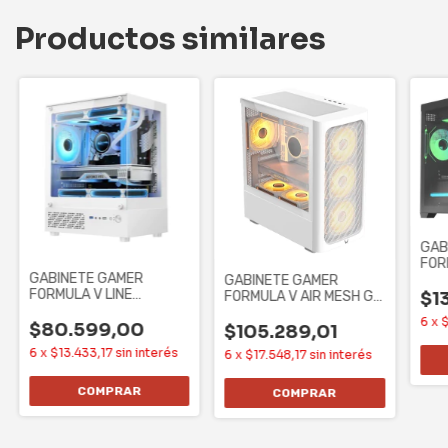
Productos similares
GAB
FOR
GABINETE GAMER
CRY
GABINETE GAMER
FORMULA V LINE
BLA
FORMULA V AIR MESH G3
$1
CRYSTAL Z1CM PLUS
WHITE SIN
6
x
WHITE SIN
$80.599,00
CONTROLADORES
$105.289,01
6
x
$13.433,17
sin interés
6
x
$17.548,17
sin interés