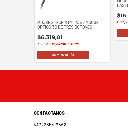
MOUS
EASI
$16
UOTRAK 3D 6
/ WIRELESS
6
x
$2
MOUSE XTECH XTM-205 / MOUSE
ÓPTICO 3D DE TRES BOTONES
$6.319,01
3
x
$2.106,34
sin interés
CONTACTÁNOS
5492235419562