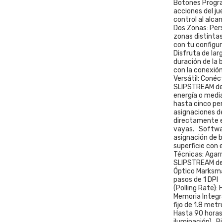
Botones Progra
acciones del ju
control al alc
Dos Zonas: Per
zonas distinta
con tu configur
Disfruta de lar
duración de la 
con la conexió
Versátil: Conéc
SLIPSTREAM de 
energía o medi
hasta cinco per
asignaciones d
directamente e
vayas. Software
asignación de b
superficie con
Técnicas: Agar
SLIPSTREAM de 
Óptico Marksma
pasos de 1 DPI
(Polling Rate):
Memoria Integra
fijo de 1.8 met
Hasta 90 horas 
iluminación) P