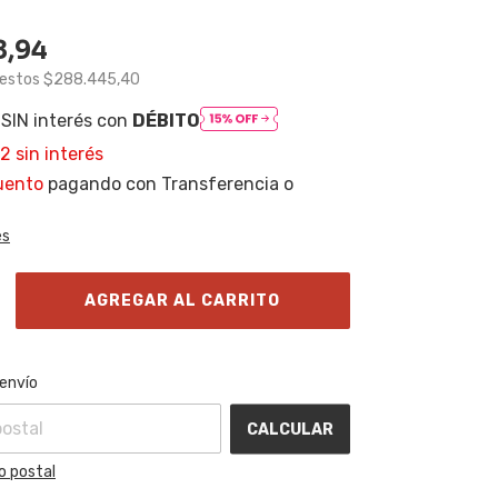
8,94
uestos
$288.445,40
SIN interés con
DÉBITO
82
sin interés
uento
pagando con Transferencia o
es
l CP:
CAMBIAR CP
 envío
CALCULAR
o postal