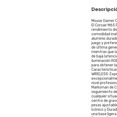
Descripci
Mouse Gamer Co
El Corsair M65
rendimiento dis
comodidad inal
aluminio durade
juego y prefer
de última gene
mientras que l
de baja latenci
iluminación RG
para obtener l
Característica
WIRELESS: Expe
excepcionalmen
nivel profesion
Marksman de Co
seguimiento de 
cualquier situa
centro de grav
pesas ajustable
Icónico y Dura
una base liger