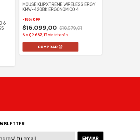
MOUSE KLIPXTREME WIRELESS ERGY
KMW-420BK ERGONOMICO 4
-
15
%
OFF
D 6
$16.099,00
MOUSE GAMER
$18.979,01
SS
MM310 WIRED 
6
x
$2.683,17
sin interés
$104.717,
6
x
$17.452,90
s
EWSLETTER