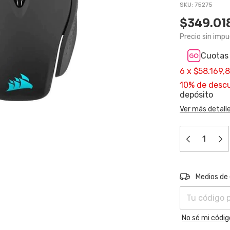
SKU:
75275
$349.01
Precio sin imp
Cuotas 
6
x
$58.169,
10% de desc
depósito
Ver más detall
Entregas para e
Medios de
No sé mi códig