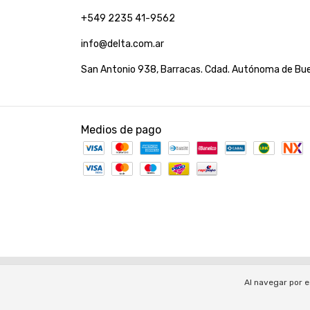
+549 2235 41-9562
info@delta.com.ar
San Antonio 938, Barracas. Cdad. Autónoma de Bue
Medios de pago
Copyright Tienda Delta - 33712445489 - 2026. Todos los
Defensa de las y los consumidores. Para reclamos
ingres
Al navegar por e