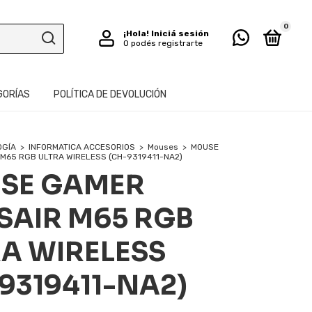
0
¡Hola!
Iniciá sesión
O podés registrarte
GORÍAS
POLÍTICA DE DEVOLUCIÓN
OGÍA
>
INFORMATICA ACCESORIOS
>
Mouses
>
MOUSE
M65 RGB ULTRA WIRELESS (CH-9319411-NA2)
SE GAMER
SAIR M65 RGB
A WIRELESS
9319411-NA2)