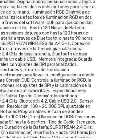
mables: Asigna macros personalizadas, atajos o
ego a cada uno de los ocho botones para tener el
ance de tu mano. Iluminación RGB Dinámica de
sonaliza los efectos de iluminación RGB en dos
s a través del software iCUE para que coincidan
ación o estilo. Hasta 120 Horas de Batería:
gas sesiones de juego con hasta 120 horas de
batería a través de Bluetooth, o hasta 90 horas
n SLIPSTREAM WIRELESS de 2.4 GHz. Conexión
tate a través de la tecnología inalámbrica
2.4 GHz de baja latencia, Bluetooth de baja
ante un cable USB. Memoria Integrada: Guarda
files con ajustes de DPI personalizados,
e botones y efectos de iluminación
n el mouse para llevar tu configuración a donde
 Corsair iCUE: Controla la iluminación RGB, la
otones, los ajustes de DPI y la calibración de la
 el potente software iCUE. Especificaciones
re: Palma Tipo de Conexión: Inalámbrica
2.4 GHz, Bluetooth 4.2, Cable USB 2.0 Sensor:
n Resolución: 100 - 26,000 DPI, ajustable en
 Botones Programables: 8 Tasa de Sondeo
 Hasta 1000 Hz (1 ms) Iluminación RGB: Dos zonas
da: Sí, hasta 5 perfiles Tipo de Cable: Trenzado,
ros Duración de la Batería: SLIPSTREAM 2.4 GHz:
(sin iluminación) Bluetooth: Hasta 120 horas (sin
ies del Mouse: PTFE Peso: 110 gramos (sin pesas