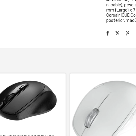
ni cable), peso
mm (Largo) x 7
Corsair iCUE C
posterior, macO