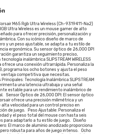
ón
rsair M65 Rgb Ultra Wireless (Ch-9319411-Na2)
 RGB Ultra Wireless es un mouse gamer de alto
eñado para ofrecer precisión, personalización y
ámbrica. Con su icónico diseño de marco de
ro y un peso ajustable, se adapta a tu estilo de
encia ergonómica. Su sensor óptico de 26,000 DPI
ración garantiza un seguimiento preciso,
a tecnología inalámbrica SLIPSTREAM WIRELESS
a ofrece una conexión ultrarrápida. Personaliza la
B, programa los ocho botones y ajusta el peso
a ventaja competitiva que necesitas.
s Principales: Tecnología Inalámbrica SLIPSTREAM
rimenta una latencia ultrabaja y una señal
te estable para un rendimiento inalámbrico de
al. Sensor Óptico de 26,000 DPI: El sensor óptico
rsair ofrece una precisión milimétrica y un
alta velocidad para un control preciso en
ción de juego. Peso Ajustable: Personaliza el
edad y el peso total del mouse con hasta seis
s para adaptarlo a tu estilo de juego. Diseño
dero: El marco de aluminio anodizado proporciona
a pero robusta para años de juego intenso. Ocho