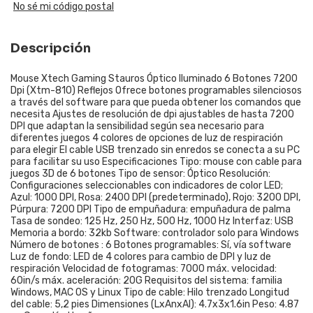
No sé mi código postal
Descripción
Mouse Xtech Gaming Stauros Óptico Iluminado 6 Botones 7200
Dpi (Xtm-810) Reflejos Ofrece botones programables silenciosos
a través del software para que pueda obtener los comandos que
necesita Ajustes de resolución de dpi ajustables de hasta 7200
DPI que adaptan la sensibilidad según sea necesario para
diferentes juegos 4 colores de opciones de luz de respiración
para elegir El cable USB trenzado sin enredos se conecta a su PC
para facilitar su uso Especificaciones Tipo: mouse con cable para
juegos 3D de 6 botones Tipo de sensor: Óptico Resolución:
Configuraciones seleccionables con indicadores de color LED;
Azul: 1000 DPI, Rosa: 2400 DPI (predeterminado), Rojo: 3200 DPI,
Púrpura: 7200 DPI Tipo de empuñadura: empuñadura de palma
Tasa de sondeo: 125 Hz, 250 Hz, 500 Hz, 1000 Hz Interfaz: USB
Memoria a bordo: 32kb Software: controlador solo para Windows
Número de botones : 6 Botones programables: Sí, vía software
Luz de fondo: LED de 4 colores para cambio de DPI y luz de
respiración Velocidad de fotogramas: 7000 máx. velocidad:
60in/s máx. aceleración: 20G Requisitos del sistema: familia
Windows, MAC OS y Linux Tipo de cable: Hilo trenzado Longitud
del cable: 5,2 pies Dimensiones (LxAnxAl): 4.7x3x1.6in Peso: 4.87