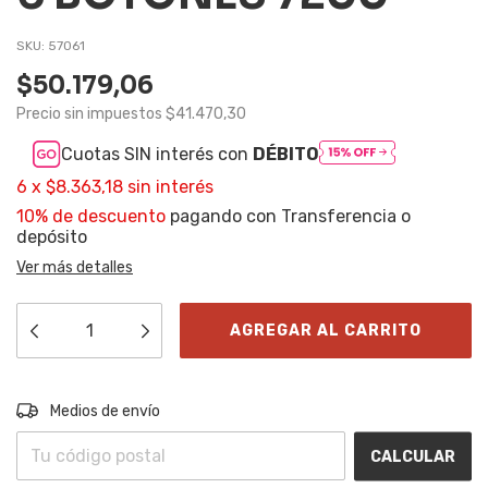
SKU:
57061
$50.179,06
Precio sin impuestos
$41.470,30
Cuotas SIN interés con
DÉBITO
6
x
$8.363,18
sin interés
10% de descuento
pagando con Transferencia o
depósito
Ver más detalles
Entregas para el CP:
CAMBIAR CP
Medios de envío
CALCULAR