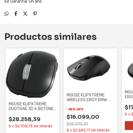
oz Garantía: Un año
Productos similares
MOU
MOUSE KLIPXTREME
ERG
WIRELESS ERGY KMW-
SUR
MOUSE KLIPXTREME
420BK ERGONOMICO 4
BOT
$1
DUOTRAK 3D 6 BOTONES
-
15
%
OFF
BLUETOOTH / WIRELESS
6
x
$
$16.099,00
$28.258,39
$18.979,01
6
x
$4.709,73
sin interés
6
x
$2.683,17
sin interés