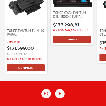
TONER CYAN PANTUM
CTL-1100XC PARA
CP1100/CP1100DW/CM1100DW
$177.298,81
6
x
$29.549,80
sin interés
TONER PANTUM TL-411X
TON
PARA
CTL
P3010/M7100/M6700/P3302DW/P3302DW
CP1
-
11
%
OFF
$1
$131.599,00
6
x
$
$148.698,92
6
x
$21.933,17
sin interés