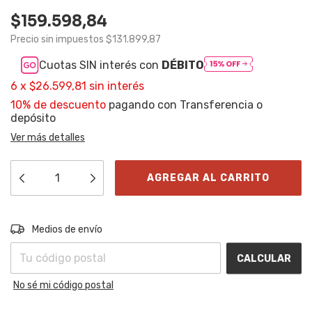
$159.598,84
Precio sin impuestos
$131.899,87
Cuotas SIN interés con
DÉBITO
6
x
$26.599,81
sin interés
10% de descuento
pagando con Transferencia o
depósito
Ver más detalles
Entregas para el CP:
CAMBIAR CP
Medios de envío
CALCULAR
No sé mi código postal