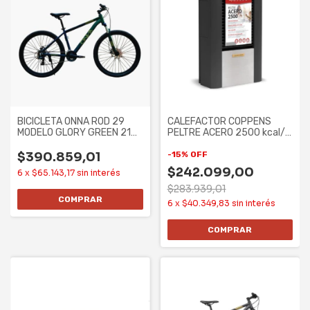
BICICLETA ONNA ROD 29
CALEFACTOR COPPENS
MODELO GLORY GREEN 21
PELTRE ACERO 2500 kcal/h
SPEED ALUM TALLE
- TB, MG,
$390.859,01
-
15
%
OFF
$242.099,00
6
x
$65.143,17
sin interés
$283.939,01
6
x
$40.349,83
sin interés