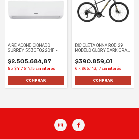
AIRE ACONDICIONADO
BICICLETA ONNA ROD 29
SURREY 553GFQ2201F -
MODELO GLORY DARK GRAY
5607F/6520W, F/C
21 SPEED ALUM
$2.505.684,87
$390.859,01
6
x
$417.614,15
sin interés
6
x
$65.143,17
sin interés