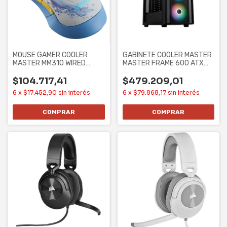
MOUSE GAMER COOLER
GABINETE COOLER MASTER
MASTER MM310 WIRED
MASTER FRAME 600 ATX
3327 CHUN-LI
CASE SIN
$104.717,41
$479.209,01
6
x
$17.452,90
sin interés
6
x
$79.868,17
sin interés