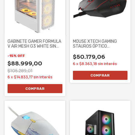
GABINETE GAMER FORMULA
MOUSE XTECH GAMING
V AIR MESH G3 WHITE SIN
STAUROS ÓPTICO
CONTROLADORES
ILUMINADO 6 BOTONES
7200
-
15
%
OFF
$50.179,06
$88.999,00
6
x
$8.363,18
sin interés
$105.289,01
6
x
$14.833,17
sin interés