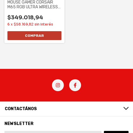
MOUSE GAMER CORSAIR
M65 RGB ULTRA WIRELESS
(CH-9319411-NA2)
$349.018,94
6
x
$58.169,82
sin interés
CONTACTÁNOS
NEWSLETTER