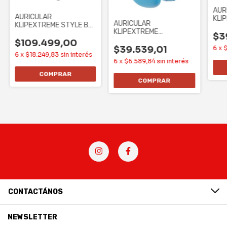
AUR
AURICULAR
KLI
AURICULAR
KLIPEXTREME STYLE BT
ZOU
KLIPEXTREME
- MIC - 40HS GRIS (KWH-
BT-
$3
ZOUNDTUNE ON-EAR-
750GR)
$109.499,00
BT- MIC -25HS AZUL
$39.539,01
6
x
$
6
x
$18.249,83
sin interés
6
x
$6.589,84
sin interés
CONTACTÁNOS
NEWSLETTER