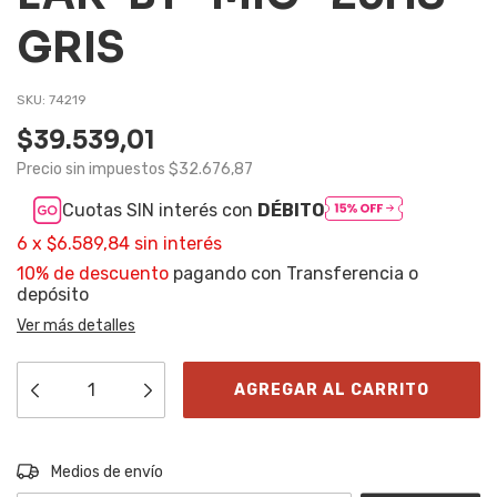
GRIS
SKU:
74219
$39.539,01
Precio sin impuestos
$32.676,87
Cuotas SIN interés con
DÉBITO
6
x
$6.589,84
sin interés
10% de descuento
pagando con Transferencia o
depósito
Ver más detalles
Entregas para el CP:
CAMBIAR CP
Medios de envío