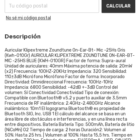
CALCULAR
No sé mi código postal
Descripción
Auricular Klipextreme Zoundtune On-Ear-Bt- Mic -25Hs Gris
(Kwh-010Gr) AURICULAR KLIPEXTREME ZOUNDTUNE ON-EAR-BT-
MIC -25HS BLUE (KWH-010GR) Factor de forma: Supra-aural
Unidad de auriculares: 40mm Máxima potencia de salida: 20mW
(x2) Frecuencia: 100HZ-20KHz Impedancia: 32O Sensibilidad:
110±3dB Micrófono Micrófono Factor de forma: Incorporado
Directividad: Omnidireccional Frecuencia: 100Hz-10Hz
Impedancia: 680O Sensibilidad: -42dB +-3dB Control del
volumen: Sí Conectividad Conectividad Tipo de conexión:
Compatible con Bluetooth® v5.2 y puerto auxiliar de 3.5mm
Frecuencia de RF inalámbrica: 2.4GHz-2.480GHz Alcance
inalámbrico: 10m1 El logograma Bluetooth® es propiedad de
Bluetooth SIG, Inc. USB 1 El cálculo del alcance se basa en un
área libre de obstáculos e interferencias, y en una línea recta
entre dispositivos. Batería Batería Tipo: 500mAh, Batería de litio
(NiCoMn) O2 Tiempo de carga: 2 horas Duración2: Volumen al
50%: Hasta 25 hrs. | Volumen al 100%: Hasta 15,5 hrs. Tiempo en