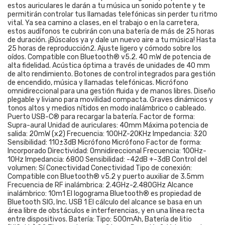
estos auriculares le darán a tu música un sonido potente y te
permitirán controlar tus llamadas telefónicas sin perder tu ritmo
vital. Ya sea camino a clases, en el trabajo o en la carretera,
estos audífonos te cubrirán con una batería de más de 25 horas
de duración. ¡Búscalos ya y dale un nuevo aire a tu música! Hasta
25 horas de reproducción2. Ajuste ligero y cómodo sobre los
oídos. Compatible con Bluetooth® v5.2. 40 mW de potencia de
alta fidelidad. Acústica óptima a través de unidades de 40 mm
de alto rendimiento. Botones de control integrados para gestión
de encendido, música y llamadas telefónicas. Micrófono
omnidireccional para una gestión fluida y de manos libres. Diseño
plegable y liviano para movilidad compacta. Graves dinámicos y
tonos altos y medios nítidos en modo inalámbrico o cableado.
Puerto USB-C® para recargar la batería. Factor de forma:
Supra-aural Unidad de auriculares: 40mm Máxima potencia de
salida: 20mW (x2) Frecuencia: 100HZ-20KHz Impedancia: 32O
Sensibilidad: 110±3dB Micrófono Micrófono Factor de forma:
Incorporado Directividad: Omnidireccional Frecuencia: 100Hz-
10Hz Impedancia: 680O Sensibilidad: -42dB +-3dB Control del
volumen: Sí Conectividad Conectividad Tipo de conexión:
Compatible con Bluetooth® v5.2 y puerto auxiliar de 3.5mm
Frecuencia de RF inalámbrica: 2.4GHz-2.480GHz Alcance
inalámbrico: 10m1 El logograma Bluetooth® es propiedad de
Bluetooth SIG, Inc. USB 1 El cálculo del alcance se basa en un
área libre de obstáculos e interferencias, y en una línea recta
entre dispositivos. Batería: Tipo: 500mAh, Batería de litio