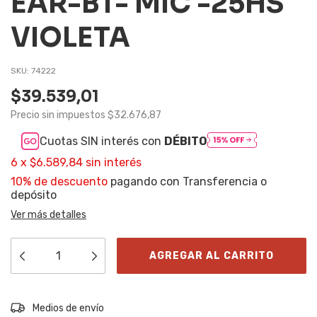
EAR-BT- MIC -25HS
VIOLETA
SKU:
74222
$39.539,01
Precio sin impuestos
$32.676,87
Cuotas SIN interés con
DÉBITO
6
x
$6.589,84
sin interés
10% de descuento
pagando con Transferencia o
depósito
Ver más detalles
Entregas para el CP:
CAMBIAR CP
Medios de envío