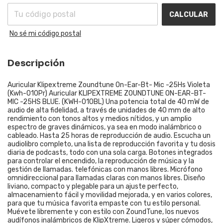
CALCULAR
No sé mi código postal
Descripción
Auricular Klipextreme Zoundtune On-Ear-Bt- Mic -25Hs Violeta
(Kwh-010Pr) Auricular KLIPEXTREME ZOUNDTUNE ON-EAR-BT-
MIC -25HS BLUE. (KWH-010BL) Una potencia total de 40 mW de
audio de alta fidelidad, a través de unidades de 40 mm de alto
rendimiento con tonos altos y medios nítidos, y un amplio
espectro de graves dinámicos, ya sea en modo inalámbrico o
cableado. Hasta 25 horas de reproducción de audio. Escucha un
audiolibro completo, una lista de reproducción favorita y tu dosis
diaria de podcasts, todo con una sola carga. Botones integrados
para controlar el encendido, la reproducción de música y la
gestión de llamadas. telefónicas con manos libres. Micrófono
omnidireccional para llamadas claras con manos libres. Diseño
liviano, compacto y plegable para un ajuste perfecto,
almacenamiento fácil y movilidad mejorada, y en varios colores,
para que tu música favorita empaste con tu estilo personal.
Muévete libremente y con estilo con ZoundTune, los nuevos
audífonos inalámbricos de KlipXtreme. Ligeros y súper cómodos,