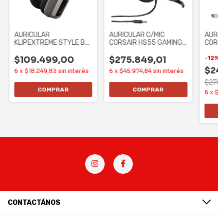
AURICULAR
AURICULAR C/MIC
AUR
KLIPEXTREME STYLE BT
CORSAIR HS55 GAMING
COR
- MIC - 40HS GRIS (KWH-
STEREO CARBON
STE
750GR)
$109.499,00
$275.849,01
-
12
$2
6
x
$18.249,83
sin interés
6
x
$45.974,84
sin interés
$27
6
x
CONTACTÁNOS