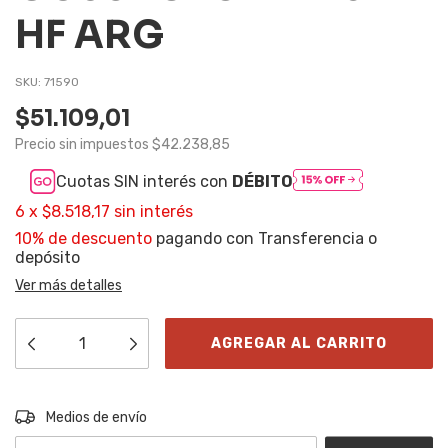
HF ARG
SKU:
71590
$51.109,01
Precio sin impuestos
$42.238,85
Cuotas SIN interés con
DÉBITO
6
x
$8.518,17
sin interés
10% de descuento
pagando con Transferencia o
depósito
Ver más detalles
Entregas para el CP:
CAMBIAR CP
Medios de envío