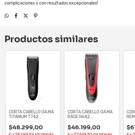
complicaciones y con resultados excepcionales!
Productos similares
CORTA CABELLO GA.MA
CORTA CABELLO GA.MA
COR
TITANIUM T742
RACE R642
REM
(BECCP0000000864)
(BECCP0000000918)
(HC
$48.299,00
$46.199,00
$6
6
x
$8.049,83
sin interés
6
x
$7.699,83
sin interés
6
x
$