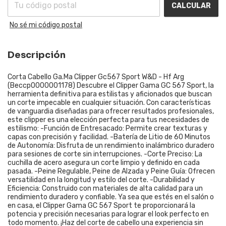
CALCULAR
No sé mi código postal
Descripción
Corta Cabello Ga.Ma Clipper Gc567 Sport W&D - Hf Arg
(Beccp0000001178) Descubre el Clipper Gama GC 567 Sport, la
herramienta definitiva para estilistas y aficionados que buscan
un corte impecable en cualquier situación. Con características
de vanguardia diseñadas para ofrecer resultados profesionales,
este clipper es una elección perfecta para tus necesidades de
estilismo: -Función de Entresacado: Permite crear texturas y
capas con precisión y facilidad. -Batería de Litio de 60 Minutos
de Autonomía: Disfruta de un rendimiento inalámbrico duradero
para sesiones de corte sin interrupciones. -Corte Preciso: La
cuchilla de acero asegura un corte limpio y definido en cada
pasada. -Peine Regulable, Peine de Alzada y Peine Guía: Ofrecen
versatilidad en la longitud y estilo del corte. -Durabilidad y
Eficiencia: Construido con materiales de alta calidad para un
rendimiento duradero y confiable. Ya sea que estés en el salón o
en casa, el Clipper Gama GC 567 Sport te proporcionará la
potencia y precisión necesarias para lograr el look perfecto en
todo momento. ¡Haz del corte de cabello una experiencia sin