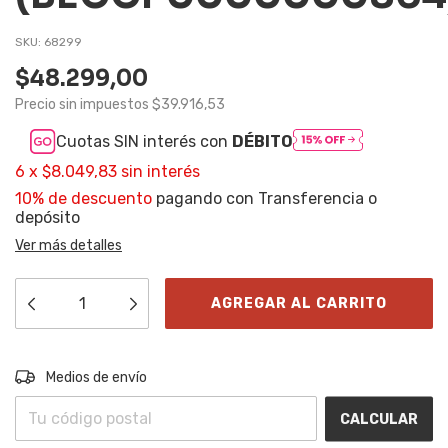
SKU:
68299
$48.299,00
Precio sin impuestos
$39.916,53
Cuotas SIN interés con
DÉBITO
6
x
$8.049,83
sin interés
10% de descuento
pagando con Transferencia o
depósito
Ver más detalles
Entregas para el CP:
CAMBIAR CP
Medios de envío
CALCULAR