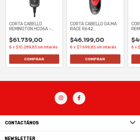
CORTA CABELLO
CORTA CABELLO GA.MA
COR
REMINGTON HC06A -
RACE R642
REM
(HC4060) - CUCHILLA DE
(BECCP0000000918)
CUC
12
$61.739,00
$46.199,00
$4
6
x
$10.289,83
sin interés
6
x
$7.699,83
sin interés
6
x
$
CONTACTÁNOS
NEWSLETTER