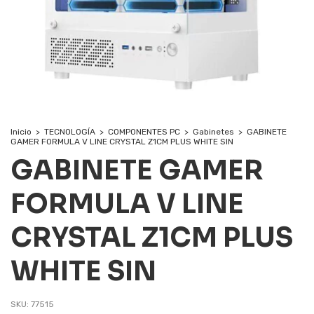
Inicio
>
TECNOLOGÍA
>
COMPONENTES PC
>
Gabinetes
>
GABINETE
GAMER FORMULA V LINE CRYSTAL Z1CM PLUS WHITE SIN
GABINETE GAMER
FORMULA V LINE
CRYSTAL Z1CM PLUS
WHITE SIN
SKU:
77515