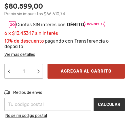
$80.599,00
Precio sin impuestos
$66.610,74
Cuotas SIN interés con
DÉBITO
6
x
$13.433,17
sin interés
10% de descuento
pagando con Transferencia o
depósito
Ver más detalles
Entregas para el CP:
CAMBIAR CP
Medios de envío
CALCULAR
No sé mi código postal