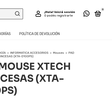
0
¡Hola!
Iniciá sesión
O podés registrarte
GORÍAS
POLÍTICA DE DEVOLUCIÓN
OGÍA
>
INFORMATICA ACCESORIOS
>
Mouses
>
PAD
INCESAS (XTA-D100PS)
 MOUSE XTECH
CESAS (XTA-
PS)