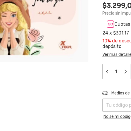
$3.299,
Precio sin imp
Cuotas 
24
x
$301,17
10% de desc
depósito
Ver más detall
Entregas para e
Medios de
No sé mi códig