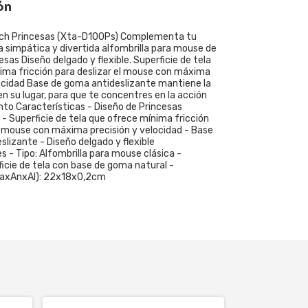
ón
ch Princesas (Xta-D100Ps) Complementa tu
la simpática y divertida alfombrilla para mouse de
cesas Diseño delgado y flexible. Superficie de tela
ima fricción para deslizar el mouse con máxima
locidad Base de goma antideslizante mantiene la
a en su lugar, para que te concentres en la acción
o Características - Diseño de Princesas
 - Superficie de tela que ofrece mínima fricción
el mouse con máxima precisión y velocidad - Base
lizante - Diseño delgado y flexible
s - Tipo: Alfombrilla para mouse clásica -
ficie de tela con base de goma natural -
LaxAnxAl): 22x18x0,2cm