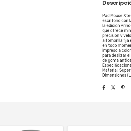
Descripci
Pad Mouse Xte
escritorio con 
la edición Prin
que ofrece mín
precisión y ve
alfombrilla fij
en todo moment
impreso a color
para deslizar 
de goma antides
Especificacione
Material: Super
Dimensiones (