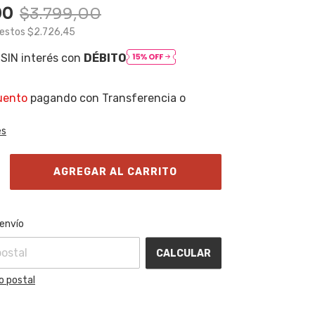
00
$3.799,00
uestos
$2.726,45
SIN interés con
DÉBITO
uento
pagando con Transferencia o
es
l CP:
CAMBIAR CP
 envío
CALCULAR
o postal