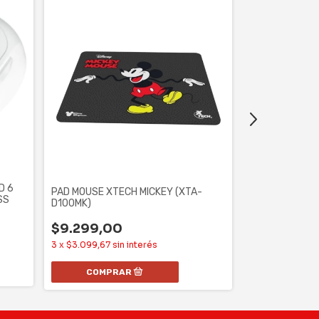
D 6
PAD MOUSE XTECH MICKEY (XTA-
MOUSE GAMER
SS
D100MK)
MM310 WIRED 
$9.299,00
$104.717,
3
x
$3.099,67
sin interés
6
x
$17.452,90
s