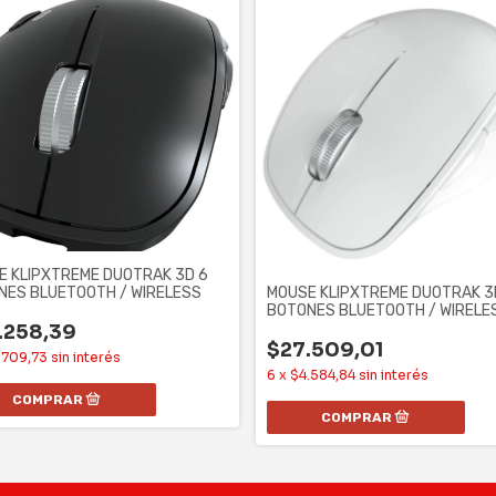
E KLIPXTREME DUOTRAK 3D 6
NES BLUETOOTH / WIRELESS
MOUSE KLIPXTREME DUOTRAK 3
BOTONES BLUETOOTH / WIRELE
.258,39
$27.509,01
.709,73
sin interés
6
x
$4.584,84
sin interés