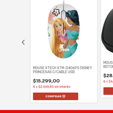
RGONOMICO
 BOTONES
MOUS
BOTO
MOUSE XTECH XTM-D406PS DISNEY
PRINCESAS C/CABLE USB
$28
$15.299,00
6
x
$4
6
x
$2.549,83
sin interés