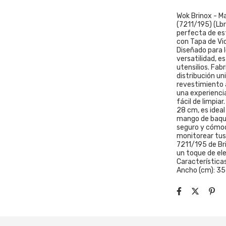
Wok Brinox - Ma
(7211/195) (Lb
perfecta de es
con Tapa de Vid
Diseñado para 
versatilidad, e
utensilios. Fab
distribución un
revestimiento 
una experiencia
fácil de limpia
28 cm, es ideal
mango de baque
seguro y cómodo
monitorear tus 
7211/195 de Br
un toque de el
Características
Ancho (cm): 35 