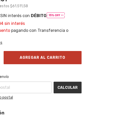
uestos
$61.511,58
SIN interés con
DÉBITO
84
sin interés
uento
pagando con Transferencia o
es
l CP:
CAMBIAR CP
 envío
CALCULAR
o postal
ón