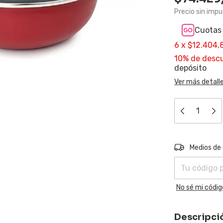
Precio sin imp
Cuotas 
6
x
$12.404,
10% de desc
depósito
Ver más detall
Entregas para e
Medios de
No sé mi códig
Descripci