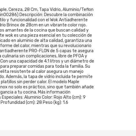
ple, Cereza, 28 Cm, Tapa Vidrio, Aluminio/Teflon
rin00286) Descripción: Descubre la combinación
tilo y funcionalidad con el Wok Antiadherente
rio Brinox de 28cm en un vibrante color rojo.
los amantes de la cocina que buscan calidad y
ste wok es una pieza esencial en tu colección de
ricado en aluminio de alta calidad, garantiza una
iforme del calor, mientras que su revolucionario
antiadherente PRO-FLON de 5 capas te asegura
 culinaria sin complicaciones, libre de PFOA y
r. Con una capacidad de 4.1 litros y un diámetro de
 para preparar comidas para toda la familia. Su
lita resistente al calor asegura un manejo
. Además, la tapa de vidrio incluida te permite
platillos sin perder calor. El modelo Maple
inox no solo es práctico, sino que también añade
egancia a tu cocina. Más información
 Especiales: Aluminio Color: Rojo Alto (cm): 9
Profundidad (cm): 28 Peso (kg): 1.6