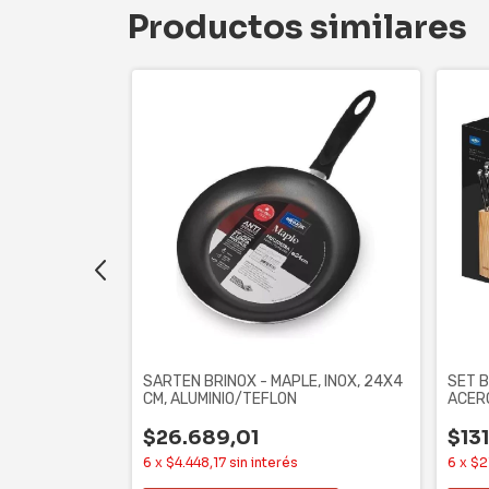
Productos similares
PECIARIAS,
SARTEN BRINOX - MAPLE, INOX, 24X4
SET B
CM, ALUMINIO/TEFLON
ACERO
$26.689,01
$131
6
x
$4.448,17
sin interés
6
x
$2