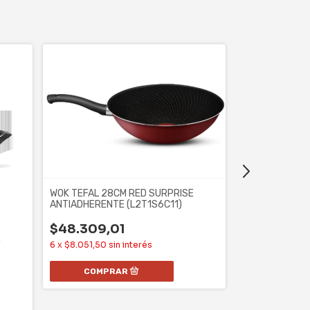
WOK TEFAL 28CM RED SURPRISE
ANTIADHERENTE (L2T1S6C11)
$48.309,01
O
6
x
$8.051,50
sin interés
WOK BRINOX - 
TAPA VIDRIO,
$73.479,0
6
x
$12.246,50
s