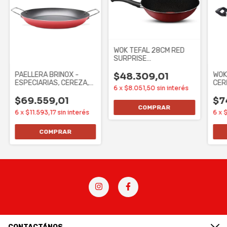
WOK TEFAL 28CM RED
SURPRISE
ANTIADHERENTE
(L2T1S6C11)
PAELLERA BRINOX -
WOK
$48.309,01
ESPECIARIAS, CEREZA,
CER
6
x
$8.051,50
sin interés
34 CM,
VIDR
$69.559,01
$7
6
x
$11.593,17
sin interés
6
x
$