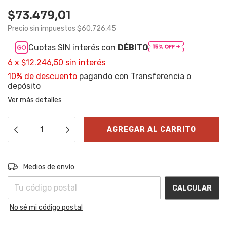
$73.479,01
Precio sin impuestos
$60.726,45
Cuotas SIN interés con
DÉBITO
6
x
$12.246,50
sin interés
10% de descuento
pagando con Transferencia o
depósito
Ver más detalles
Entregas para el CP:
CAMBIAR CP
Medios de envío
CALCULAR
No sé mi código postal