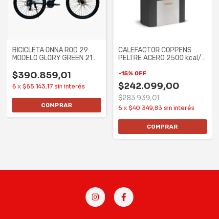
BICICLETA ONNA ROD 29
CALEFACTOR COPPENS
MODELO GLORY GREEN 21
PELTRE ACERO 2500 kcal/h
SPEED ALUM TALLE
- TB, MG,
$390.859,01
-
15
%
OFF
$242.099,00
6
x
$65.143,17
sin interés
$283.939,01
6
x
$40.349,83
sin interés