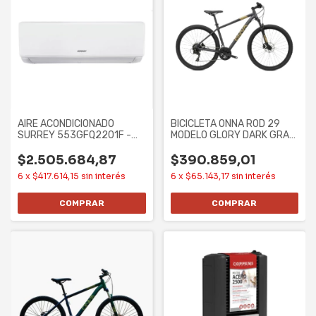
AIRE ACONDICIONADO
BICICLETA ONNA ROD 29
SURREY 553GFQ2201F -
MODELO GLORY DARK GRAY
5607F/6520W, F/C
21 SPEED ALUM
$2.505.684,87
$390.859,01
6
x
$417.614,15
sin interés
6
x
$65.143,17
sin interés