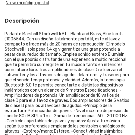
No sé mi código postal
Descripción
Parlante Marshall Stockwell Ii Bt - Black and Brass, Bluetooth
(1005544) Con un diseño totalmente portátil, este altavoz
compacto ofrece más de 20 horas de reproducción. El modelo
Stockwell II solo pesa 1,4 kg y garantiza una gran potencia a
pesar de su reducido tamaño. Emplea sonido estéreo Blumlein
con el que podrás disfrutar de una experiencia multidireccional
que te permitirá sumergirte en tu música tanto en interiores
como al aire libre. Tres amplificadores de clase D refuerzan el
subwoofer y los altavoces de agudos delanteros y traseros para
que el sonido tenga potencia y claridad. Además, la tecnología
Bluetooth 5.0 te permite conectarte a distintos dispositivos
inalámbricos con un alcance de 9 metros Especificaciones: -
Amplificadores de potencia: Un amplificador de 10 vatios de
clase D para el altavoz de graves. Dos amplificadores de 5 vatios
de clase D para los altavoces de agudos. -Principio de la
estructura: Potenciador de graves. -Nivel máximo de presión de
sonido: 80 dB SPL a 1 m. -Gama de frecuencias: 60 - 20 000 Hz.
-Controles ajustables de graves y agudos: Ajusta tu música
según tus preferencias empleando los controles analógicos del
altavoz. -Estéreo/mono: Estéreo. -Conectividad inalámbrica: