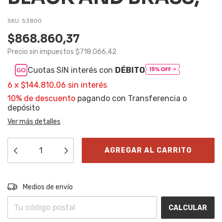
SKU:
53800
$868.860,37
Precio sin impuestos
$718.066,42
Cuotas SIN interés con
DÉBITO
6
x
$144.810,06
sin interés
10% de descuento
pagando con Transferencia o
depósito
Ver más detalles
Entregas para el CP:
CAMBIAR CP
Medios de envío
CALCULAR