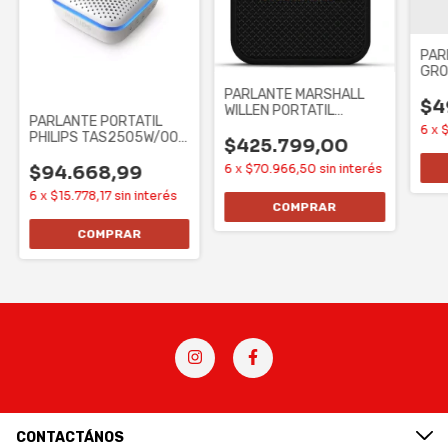
PAR
GRO
POR
PARLANTE MARSHALL
$4
WILLEN PORTATIL
PARLANTE PORTATIL
BLUETOOTH USB -
6
x
$
PHILIPS TAS2505W/00 -
NEGRO Y
$425.799,00
LED, C/ MIC. 3W,
6
x
$70.966,50
sin interés
$94.668,99
6
x
$15.778,17
sin interés
CONTACTÁNOS