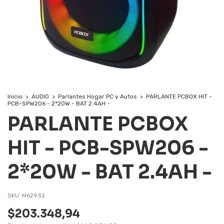
Inicio
>
AUDIO
>
Parlantes Hogar PC y Autos
>
PARLANTE PCBOX HIT -
PCB-SPW206 - 2*20W - BAT 2.4AH -
PARLANTE PCBOX
HIT - PCB-SPW206 -
2*20W - BAT 2.4AH -
SKU:
M62932
$203.348,94