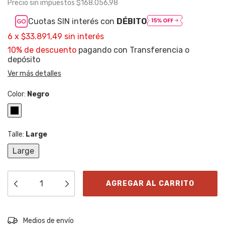
Precio sin impuestos
$168.056,98
Cuotas SIN interés con
DÉBITO
6
x
$33.891,49
sin interés
10% de descuento
pagando con Transferencia o
depósito
Ver más detalles
Color:
Negro
Talle:
Large
Large
Entregas para el CP:
CAMBIAR CP
Medios de envío