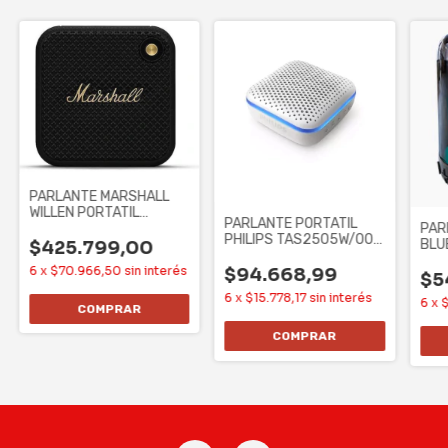
PARLANTE MARSHALL
WILLEN PORTATIL
PARLANTE PORTATIL
BLUETOOTH USB -
PAR
PHILIPS TAS2505W/00 -
NEGRO Y
BLU
$425.799,00
LED, C/ MIC. 3W,
CON
6
x
$70.966,50
sin interés
$94.668,99
$5
6
x
$15.778,17
sin interés
6
x
$