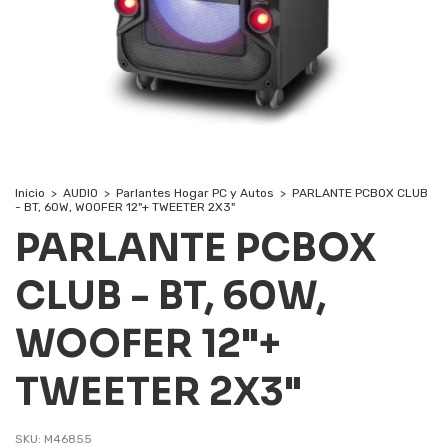
Inicio
>
AUDIO
>
Parlantes Hogar PC y Autos
>
PARLANTE PCBOX CLUB
- BT, 60W, WOOFER 12"+ TWEETER 2X3"
PARLANTE PCBOX
CLUB - BT, 60W,
WOOFER 12"+
TWEETER 2X3"
SKU:
M46855