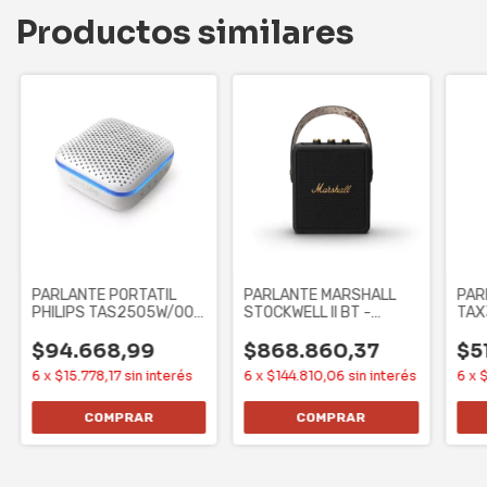
Productos similares
PARLANTE PORTATIL
PARLANTE MARSHALL
PAR
PHILIPS TAS2505W/00 -
STOCKWELL II BT -
TAX
LED, C/ MIC. 3W,
BLACK AND BRASS,
SPE
WOO
$94.668,99
$868.860,37
$5
6
x
$15.778,17
sin interés
6
x
$144.810,06
sin interés
6
x
$