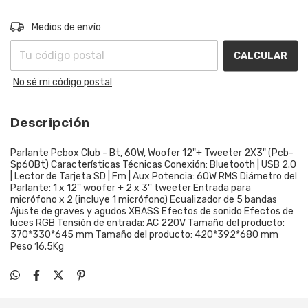
Entregas para el CP:
CAMBIAR CP
Medios de envío
CALCULAR
No sé mi código postal
Descripción
Parlante Pcbox Club - Bt, 60W, Woofer 12"+ Tweeter 2X3" (Pcb-
Sp60Bt) Características Técnicas Conexión: Bluetooth | USB 2.0
| Lector de Tarjeta SD | Fm | Aux Potencia: 60W RMS Diámetro del
Parlante: 1 x 12'' woofer + 2 x 3'' tweeter Entrada para
micrófono x 2 (incluye 1 micrófono) Ecualizador de 5 bandas
Ajuste de graves y agudos XBASS Efectos de sonido Efectos de
luces RGB Tensión de entrada: AC 220V Tamaño del producto:
370*330*645 mm Tamaño del producto: 420*392*680 mm
Peso 16.5Kg