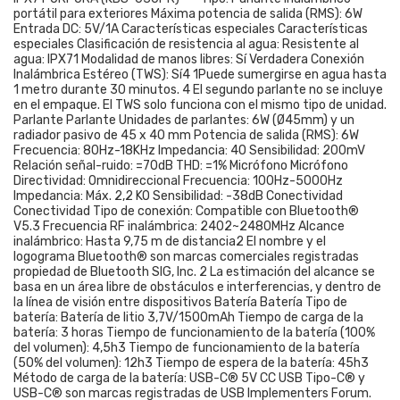
portátil para exteriores Máxima potencia de salida (RMS): 6W
Entrada DC: 5V/1A Características especiales Características
especiales Clasificación de resistencia al agua: Resistente al
agua: IPX71 Modalidad de manos libres: Sí Verdadera Conexión
Inalámbrica Estéreo (TWS): Sí4 1Puede sumergirse en agua hasta
1 metro durante 30 minutos. 4 El segundo parlante no se incluye
en el empaque. El TWS solo funciona con el mismo tipo de unidad.
Parlante Parlante Unidades de parlantes: 6W (Ø45mm) y un
radiador pasivo de 45 x 40 mm Potencia de salida (RMS): 6W
Frecuencia: 80Hz-18KHz Impedancia: 4O Sensibilidad: 200mV
Relación señal-ruido: =70dB THD: =1% Micrófono Micrófono
Directividad: Omnidireccional Frecuencia: 100Hz-5000Hz
Impedancia: Máx. 2,2 KO Sensibilidad: -38dB Conectividad
Conectividad Tipo de conexión: Compatible con Bluetooth®
V5.3 Frecuencia RF inalámbrica: 2402~2480MHz Alcance
inalámbrico: Hasta 9,75 m de distancia2 El nombre y el
logograma Bluetooth® son marcas comerciales registradas
propiedad de Bluetooth SIG, Inc. 2 La estimación del alcance se
basa en un área libre de obstáculos e interferencias, y dentro de
la línea de visión entre dispositivos Batería Batería Tipo de
batería: Batería de litio 3,7V/1500mAh Tiempo de carga de la
batería: 3 horas Tiempo de funcionamiento de la batería (100%
del volumen): 4,5h3 Tiempo de funcionamiento de la batería
(50% del volumen): 12h3 Tiempo de espera de la batería: 45h3
Método de carga de la batería: USB-C® 5V CC USB Tipo-C® y
USB-C® son marcas registradas de USB Implementers Forum.