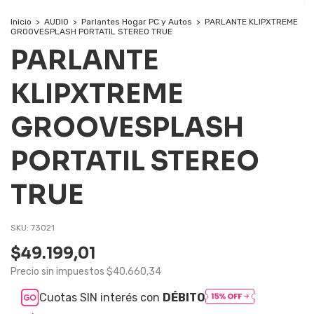
Inicio
>
AUDIO
>
Parlantes Hogar PC y Autos
>
PARLANTE KLIPXTREME
GROOVESPLASH PORTATIL STEREO TRUE
PARLANTE
KLIPXTREME
GROOVESPLASH
PORTATIL STEREO
TRUE
SKU:
73021
$49.199,01
Precio sin impuestos
$40.660,34
Cuotas SIN interés con
DÉBITO