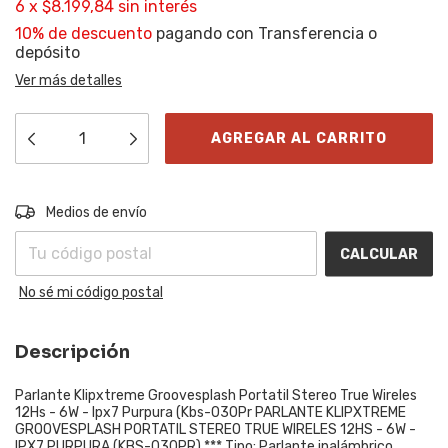
6
x
$8.199,84
sin interés
10% de descuento
pagando con Transferencia o
depósito
Ver más detalles
Entregas para el CP:
CAMBIAR CP
Medios de envío
CALCULAR
No sé mi código postal
Descripción
Parlante Klipxtreme Groovesplash Portatil Stereo True Wireles
12Hs - 6W - Ipx7 Purpura (Kbs-030Pr PARLANTE KLIPXTREME
GROOVESPLASH PORTATIL STEREO TRUE WIRELES 12HS - 6W -
IPX7 PURPURA (KBS-030PR) *** Tipo: Parlante inalámbrico