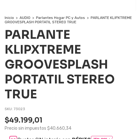
Inicio
>
AUDIO
>
Parlantes Hogar PC y Autos
>
PARLANTE KLIPXTREME
GROOVESPLASH PORTATIL STEREO TRUE
PARLANTE
KLIPXTREME
GROOVESPLASH
PORTATIL STEREO
TRUE
SKU:
73023
$49.199,01
Precio sin impuestos
$40.660,34