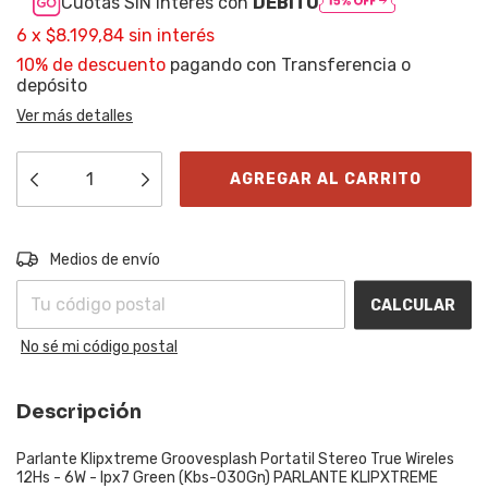
Cuotas SIN interés con
DÉBITO
6
x
$8.199,84
sin interés
10% de descuento
pagando con Transferencia o
depósito
Ver más detalles
Entregas para el CP:
CAMBIAR CP
Medios de envío
CALCULAR
No sé mi código postal
Descripción
Parlante Klipxtreme Groovesplash Portatil Stereo True Wireles
12Hs - 6W - Ipx7 Green (Kbs-030Gn) PARLANTE KLIPXTREME