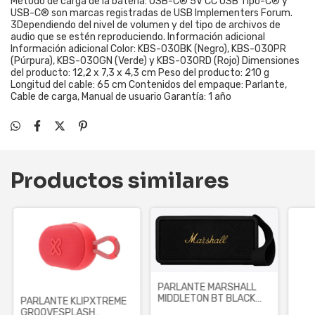
Método de carga de la batería: USB-C® 5V CC USB Tipo-C® y
USB-C® son marcas registradas de USB Implementers Forum.
3Dependiendo del nivel de volumen y del tipo de archivos de
audio que se estén reproduciendo. Información adicional
Información adicional Color: KBS-030BK (Negro), KBS-030PR
(Púrpura), KBS-030GN (Verde) y KBS-030RD (Rojo) Dimensiones
del producto: 12,2 x 7,3 x 4,3 cm Peso del producto: 210 g
Longitud del cable: 65 cm Contenidos del empaque: Parlante,
Cable de carga, Manual de usuario Garantía: 1 año
Productos similares
PARLANTE MARSHALL
MIDDLETON BT BLACK
PARLANTE KLIPXTREME
AND BRASS (1006034)
GROOVESPLASH