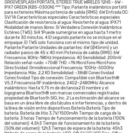
GROOVESPLASH PORTATIL STEREO TRUE WIRELES 12HS - 6W -
IPX7 GREEN (KBS-030GN) *** Tipo: Parlante inalámbrico portátil
para exteriores Máxima potencia de salida (RMS): 6W Entrada DC:
5V/1A Características especiales Características especiales
Clasificación de resistencia al agua: Resistente al agua: IPX71
Modalidad de manos libres: Sí Verdadera Conexión Inalámbrica
Estéreo (TWS): Sí4 1Puede sumergirse en agua hasta 1 metro
durante 30 minutos. 4 El segundo parlante no se incluye en el
empaque. El TWS solo funciona con el mismo tipo de unidad.
Parlante Parlante Unidades de parlantes: 6W (Ø45mm) y un
radiador pasivo de 45 x 40 mm Potencia de salida (RMS): 6W
Frecuencia: 80Hz-18KHz Impedancia: 4O Sensibilidad: 200mV
Relación señal-ruido: =70dB THD: =1% Micrófono Micrófono
Directividad: Omnidireccional Frecuencia: 100Hz-5000Hz
Impedancia: Máx. 2,2 KO Sensibilidad: -38dB Conectividad
Conectividad Tipo de conexión: Compatible con Bluetooth®
V5.3 Frecuencia RF inalámbrica: 2402~2480MHz Alcance
inalámbrico: Hasta 9,75 m de distancia2 El nombre y el
logograma Bluetooth® son marcas comerciales registradas
propiedad de Bluetooth SIG, Inc. 2 La estimación del alcance se
basa en un área libre de obstáculos e interferencias, y dentro de
la línea de visión entre dispositivos Batería Batería Tipo de
batería: Batería de litio 3,7V/1500mAh Tiempo de carga de la
batería: 3 horas Tiempo de funcionamiento de la batería (100%
del volumen): 4,5h3 Tiempo de funcionamiento de la batería
(50% del volumen): 12h3 Tiempo de espera de la batería: 45h3