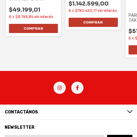
$1.142.599,00
PORTATIL STEREO TRUE
$49.199,01
6
x
$190.433,17
sin interés
PAR
6
x
$8.199,84
sin interés
TAX
SPE
WOO
$5
6
x
$
CONTACTÁNOS
NEWSLETTER