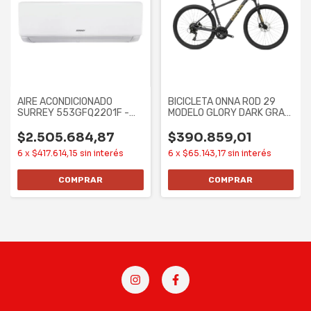
AIRE ACONDICIONADO
BICICLETA ONNA ROD 29
SURREY 553GFQ2201F -
MODELO GLORY DARK GRAY
5607F/6520W, F/C
21 SPEED ALUM
$2.505.684,87
$390.859,01
6
x
$417.614,15
sin interés
6
x
$65.143,17
sin interés