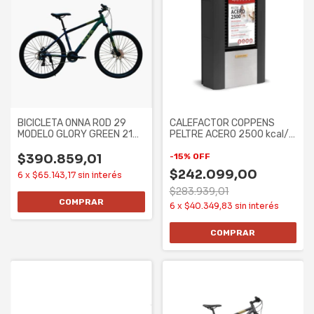
BICICLETA ONNA ROD 29
CALEFACTOR COPPENS
MODELO GLORY GREEN 21
PELTRE ACERO 2500 kcal/h
SPEED ALUM TALLE
- TB, MG,
$390.859,01
-
15
%
OFF
$242.099,00
6
x
$65.143,17
sin interés
$283.939,01
6
x
$40.349,83
sin interés