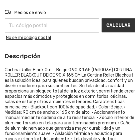
Entregas para el CP:
CAMBIAR CP
Medios de envío
CALCULAR
No sé mi código postal
Descripción
Cortina Roller Black Out - Beige 0.90 X 1.65 (Roll0036) CORTINA
ROLLER BLACKOUT BEIGE 90 X 165 CM La Cortina Roller Blackout
es la solución ideal para quienes buscan privacidad, confort y un
diseño moderno para sus ambientes. Su tela de alta calidad
proporciona un bloqueo total de la luz exterior, permitiendo crear
espacios más cómodos y protegidos en dormitorios, oficinas,
salas de estar y otros ambientes interiores. Características
principales: • Blackout con 100% de opacidad. • Color: Beige. •
Medidas: 90 cm de ancho x 165 cm de alto. • Accionamiento
manual mediante cadena de alta resistencia. • Zócalo inferior de
aluminio forrado en tela para una terminación premium. • Caño
de aluminio nervado que garantiza mayor durabilidad y un
funcionamiento suave. • Aislación térmica y acústica para
mejorar el confort del ambiente. • Tela lavable y de fácil