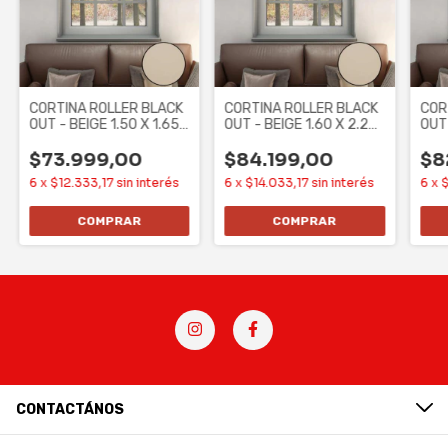
CORTINA ROLLER BLACK
CORTINA ROLLER BLACK
COR
OUT - BEIGE 1.50 X 1.65
OUT - BEIGE 1.60 X 2.20
OUT 
(ROLL0039)
(ROLL0042)
(RO
$73.999,00
$84.199,00
$8
6
x
$12.333,17
sin interés
6
x
$14.033,17
sin interés
6
x
$
CONTACTÁNOS