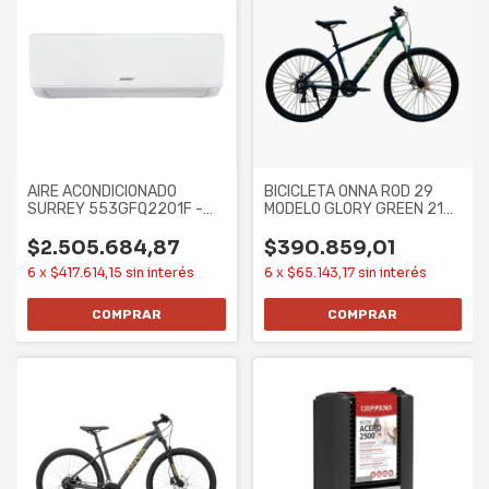
AIRE ACONDICIONADO
BICICLETA ONNA ROD 29
SURREY 553GFQ2201F -
MODELO GLORY GREEN 21
5607F/6520W, F/C
SPEED ALUM TALLE
$2.505.684,87
$390.859,01
6
x
$417.614,15
sin interés
6
x
$65.143,17
sin interés