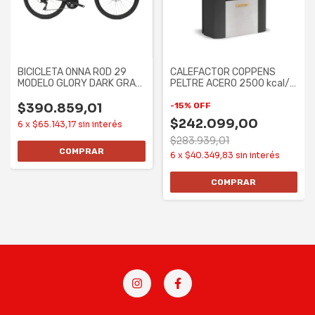
BICICLETA ONNA ROD 29
CALEFACTOR COPPENS
MODELO GLORY DARK GRAY
PELTRE ACERO 2500 kcal/h
21 SPEED ALUM
- TB, MG,
$390.859,01
-
15
%
OFF
$242.099,00
6
x
$65.143,17
sin interés
$283.939,01
6
x
$40.349,83
sin interés