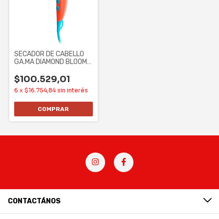
SECADOR DE CABELLO
GA.MA DIAMOND BLOOM
ORANGE
$100.529,01
6
x
$16.754,84
sin interés
CONTACTÁNOS