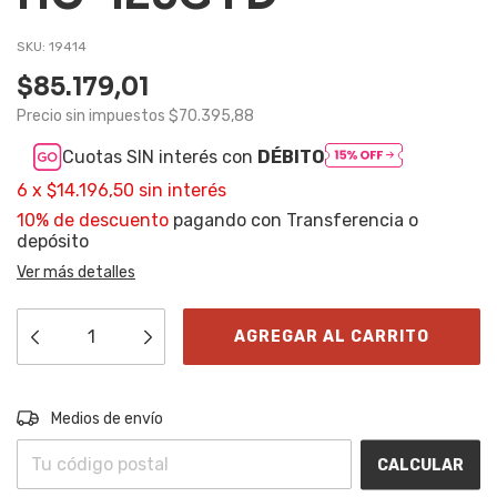
SKU:
19414
$85.179,01
Precio sin impuestos
$70.395,88
Cuotas SIN interés con
DÉBITO
6
x
$14.196,50
sin interés
10% de descuento
pagando con Transferencia o
depósito
Ver más detalles
Entregas para el CP:
CAMBIAR CP
Medios de envío
CALCULAR