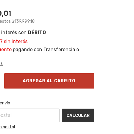
9,01
uestos
$139.999,18
SIN interés con
DÉBITO
17
sin interés
uento
pagando con Transferencia o
es
l CP:
CAMBIAR CP
 envío
CALCULAR
o postal