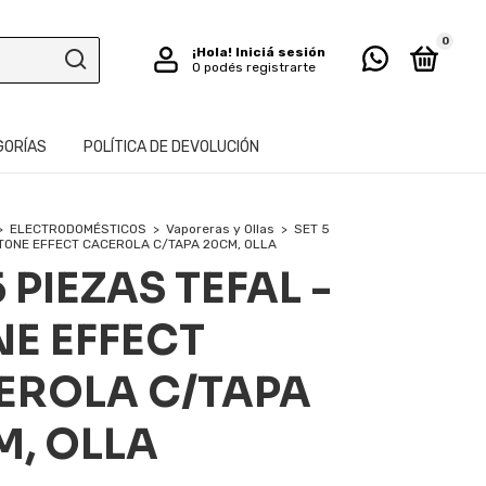
0
¡Hola!
Iniciá sesión
O podés registrarte
GORÍAS
POLÍTICA DE DEVOLUCIÓN
>
ELECTRODOMÉSTICOS
>
Vaporeras y Ollas
>
SET 5
STONE EFFECT CACEROLA C/TAPA 20CM, OLLA
5 PIEZAS TEFAL -
E EFFECT
EROLA C/TAPA
, OLLA