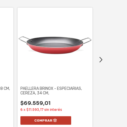
WOK TEFAL 28
ANTIADHERENT
$48.309,
8 CM,
PAELLERA BRINOX - ESPECIARIAS,
6
x
$8.051,50
si
CEREZA, 34 CM,
$69.559,01
6
x
$11.593,17
sin interés