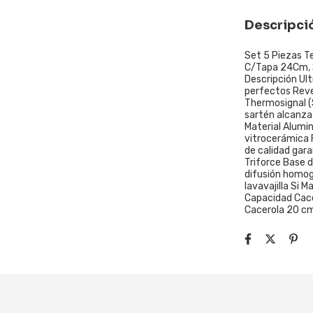
Descripci
Set 5 Piezas T
C/Tapa 24Cm, S
Descripción Ult
perfectos Rev
Thermosignal (S
sartén alcanza
Material Alumin
vitrocerámica 
de calidad gara
Triforce Base 
difusión homog
lavavajilla Si 
Capacidad Cacer
Cacerola 20 cm