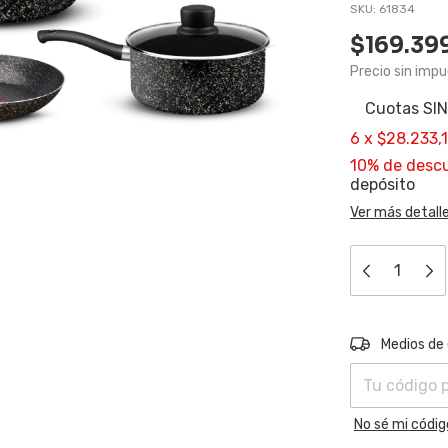
SKU:
61834
$169.39
Precio sin imp
Cuotas 
6
x
$28.233,
10% de desc
depósito
Ver más detall
Entregas para e
Medios de
No sé mi códig