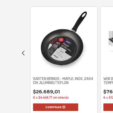
CEREZA, 28 CM,
SARTEN BRINOX - MAPLE, INOX, 24X4
WOK B
CM, ALUMINIO/TEFLON
TEMP
$26.689,01
$76
s
6
x
$4.448,17
sin interés
6
x
$1