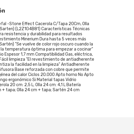
ón
efal -Stone Effect Cacerola C/Tapa 20Cm, Olla
arten) (L2Z1G4B81) Características Técnicas
ra resistencia y durabilidad para resultados
estimiento Minerium Dura hasta 5 veces más
artén) "Se vuelve de color rojo oscuro cuando la
 la temperatura óptima para empezar a cocinar"
io Espesor 1,7 mm Compatibilidad Gas, eléctrica,
Fácil limpieza "El revestimiento de antiadherente
ntiza la facilidad en la limpieza" Antiadherente
difusora Base reforzada con cobre que permite
énea del calor Ciclos 20.000 Apto horno No Apto
Mango ergonómico Si Material tapas Vidrio
ola 20 cm: 2,5 L; Olla 24 cm: 4,1 L Batería
 + tapa; Olla 24 cm + tapa; Sartén 24 cm