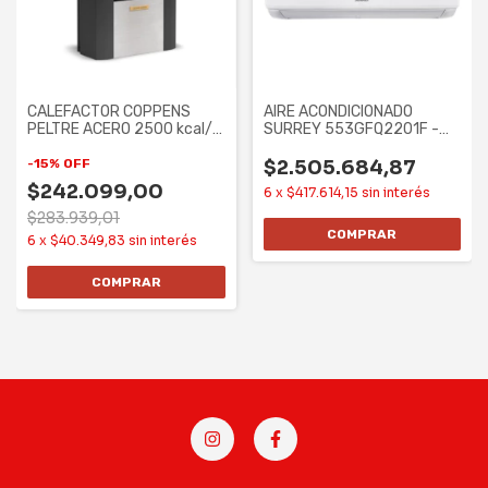
CALEFACTOR COPPENS
AIRE ACONDICIONADO
PELTRE ACERO 2500 kcal/h
SURREY 553GFQ2201F -
- TB, MG,
5607F/6520W, F/C
-
15
%
OFF
$2.505.684,87
$242.099,00
6
x
$417.614,15
sin interés
$283.939,01
6
x
$40.349,83
sin interés