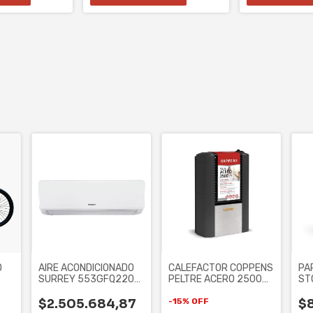
D
AIRE ACONDICIONADO
CALEFACTOR COPPENS
PA
SURREY 553GFQ2201F
PELTRE ACERO 2500
STO
UM
- 5607F/6520W, F/C
kcal/h - TB, MG,
BL
$2.505.684,87
-
15
%
OFF
$