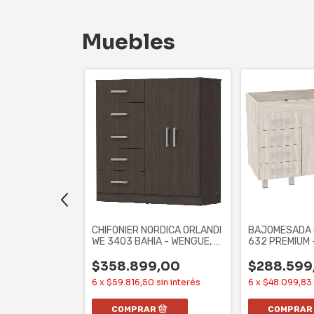
Muebles
CHIFONIER NORDICA ORLANDI
BAJOMESADA 
WE 3403 BAHIA - WENGUE, 5
632 PREMIUM 
CAJONES,
PUERTAS, 4
$358.899,00
$288.599
LER DOBLE
6
x
$59.816,50
sin interés
6
x
$48.099,83
SCREEN 5% -
X
,00