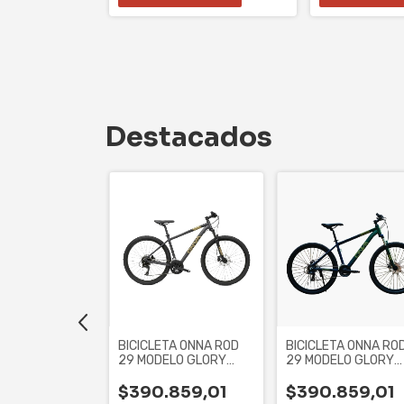
0
sin interés
Destacados
AR C/MIC
BICICLETA ONNA ROD
BICICLETA ONNA RO
R HS55 GAMING
29 MODELO GLORY
29 MODELO GLORY
 WHITE
DARK GRAY 21 SPEED
GREEN 21 SPEED AL
ALUM
TALLE
F
$390.859,01
$390.859,01