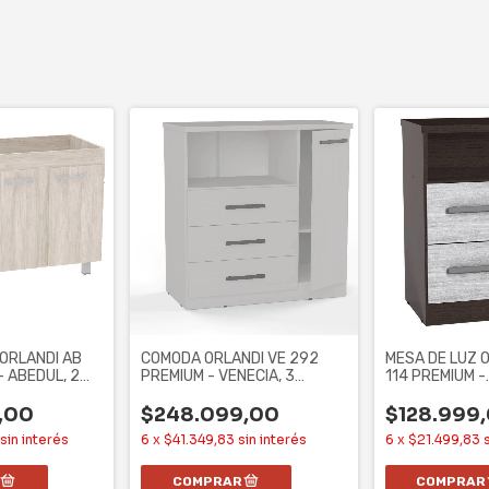
ORLANDI AB
COMODA ORLANDI VE 292
MESA DE LUZ 
- ABEDUL, 2
PREMIUM - VENECIA, 3
114 PREMIUM -
CAJONES, 1
WENGUE/VENEC
,00
$248.099,00
$128.999
sin interés
6
x
$41.349,83
sin interés
6
x
$21.499,83