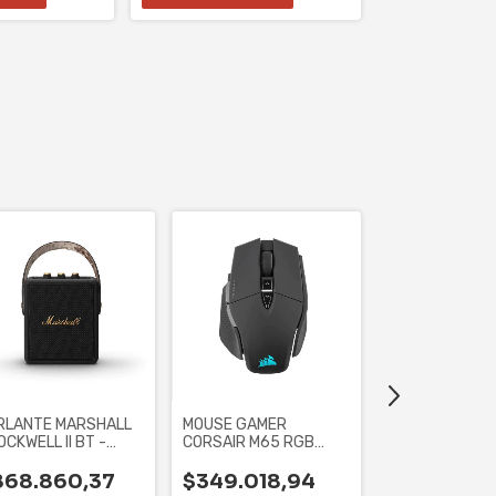
RLANTE MARSHALL
MOUSE GAMER
LICUADORA DE
CKWELL II BT -
CORSAIR M65 RGB
MOULINEX TUR
ACK AND BRASS,
ULTRA WIRELESS (CH-
PLUS PLASTIC
9319411-NA2)
868.860,37
$349.018,94
WHITE
$82.299,0