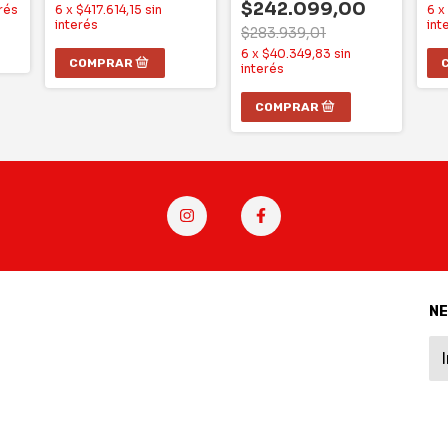
$242.099,00
erés
6
x
$417.614,15
sin
6
x
interés
int
$283.939,01
6
x
$40.349,83
sin
interés
N