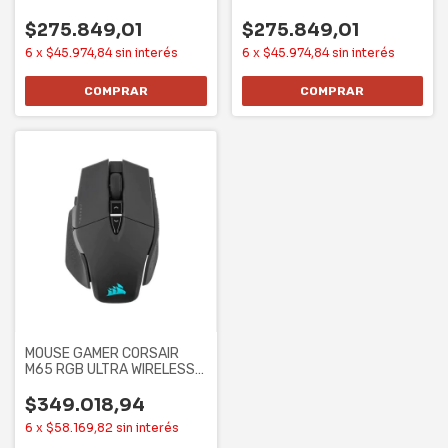
CARBON
WHITE
$275.849,01
$275.849,01
6
x
$45.974,84
sin interés
6
x
$45.974,84
sin interés
MOUSE GAMER CORSAIR
M65 RGB ULTRA WIRELESS
(CH-9319411-NA2)
$349.018,94
6
x
$58.169,82
sin interés