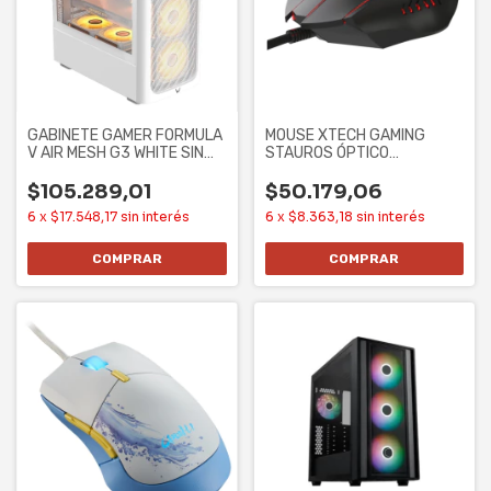
GABINETE GAMER FORMULA
MOUSE XTECH GAMING
V AIR MESH G3 WHITE SIN
STAUROS ÓPTICO
CONTROLADORES
ILUMINADO 6 BOTONES
7200
$105.289,01
$50.179,06
6
x
$17.548,17
sin interés
6
x
$8.363,18
sin interés