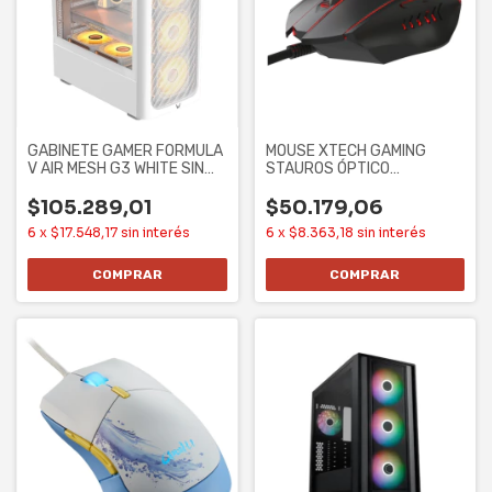
GABINETE GAMER FORMULA
MOUSE XTECH GAMING
V AIR MESH G3 WHITE SIN
STAUROS ÓPTICO
CONTROLADORES
ILUMINADO 6 BOTONES
7200
$105.289,01
$50.179,06
6
x
$17.548,17
sin interés
6
x
$8.363,18
sin interés