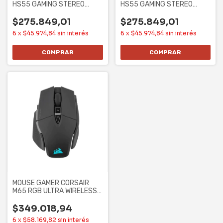
HS55 GAMING STEREO
HS55 GAMING STEREO
CARBON
WHITE
$275.849,01
$275.849,01
6
x
$45.974,84
sin interés
6
x
$45.974,84
sin interés
MOUSE GAMER CORSAIR
M65 RGB ULTRA WIRELESS
(CH-9319411-NA2)
$349.018,94
6
x
$58.169,82
sin interés