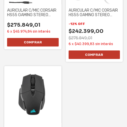
AURICULAR C/MIC CORSAIR
AURICULAR C/MIC CORSAIR
HS55 GAMING STEREO
HS55 GAMING STEREO
CARBON
WHITE
$275.849,01
-
12
%
OFF
$242.399,00
6
x
$45.974,84
sin interés
$275.849,01
6
x
$40.399,83
sin interés