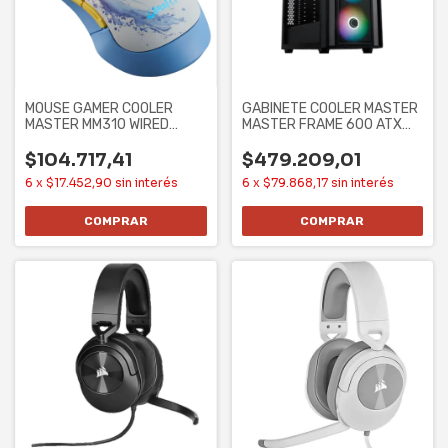
MOUSE GAMER COOLER
GABINETE COOLER MASTER
MASTER MM310 WIRED
MASTER FRAME 600 ATX
3327 CHUN-LI
CASE SIN
$104.717,41
$479.209,01
6
x
$17.452,90
sin interés
6
x
$79.868,17
sin interés