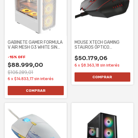
GABINETE GAMER FORMULA
MOUSE XTECH GAMING
V AIR MESH G3 WHITE SIN
STAUROS ÓPTICO
CONTROLADORES
ILUMINADO 6 BOTONES
7200
-
15
%
OFF
$50.179,06
$88.999,00
6
x
$8.363,18
sin interés
$105.289,01
6
x
$14.833,17
sin interés