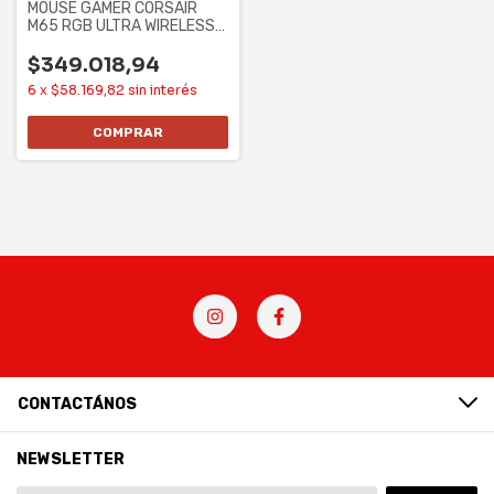
MOUSE GAMER CORSAIR
M65 RGB ULTRA WIRELESS
(CH-9319411-NA2)
$349.018,94
6
x
$58.169,82
sin interés
CONTACTÁNOS
NEWSLETTER