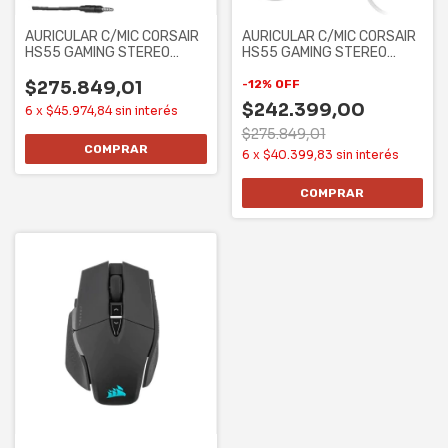
AURICULAR C/MIC CORSAIR
AURICULAR C/MIC CORSAIR
HS55 GAMING STEREO
HS55 GAMING STEREO
CARBON
WHITE
$275.849,01
-
12
%
OFF
$242.399,00
6
x
$45.974,84
sin interés
$275.849,01
6
x
$40.399,83
sin interés