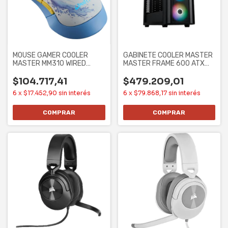
MOUSE GAMER COOLER
GABINETE COOLER MASTER
MASTER MM310 WIRED
MASTER FRAME 600 ATX
3327 CHUN-LI
CASE SIN
$104.717,41
$479.209,01
6
x
$17.452,90
sin interés
6
x
$79.868,17
sin interés