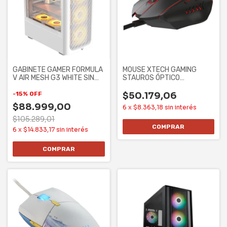
GABINETE GAMER FORMULA
MOUSE XTECH GAMING
V AIR MESH G3 WHITE SIN
STAUROS ÓPTICO
CONTROLADORES
ILUMINADO 6 BOTONES
7200
-
15
%
OFF
$50.179,06
$88.999,00
6
x
$8.363,18
sin interés
$105.289,01
6
x
$14.833,17
sin interés