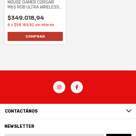
MOUSE GAMER CORSAIR
M65 RGB ULTRA WIRELESS
(CH-9319411-NA2)
$349.018,94
6
x
$58.169,82
sin interés
CONTACTÁNOS
NEWSLETTER