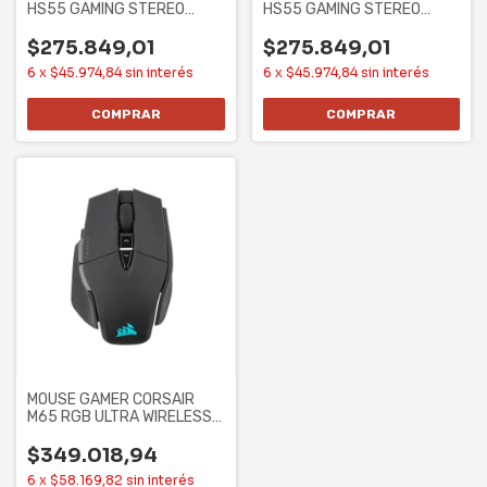
HS55 GAMING STEREO
HS55 GAMING STEREO
CARBON
WHITE
$275.849,01
$275.849,01
6
x
$45.974,84
sin interés
6
x
$45.974,84
sin interés
MOUSE GAMER CORSAIR
M65 RGB ULTRA WIRELESS
(CH-9319411-NA2)
$349.018,94
6
x
$58.169,82
sin interés