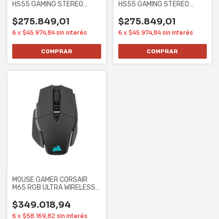
HS55 GAMING STEREO
HS55 GAMING STEREO
CARBON
WHITE
$275.849,01
$275.849,01
6
x
$45.974,84
sin interés
6
x
$45.974,84
sin interés
MOUSE GAMER CORSAIR
M65 RGB ULTRA WIRELESS
(CH-9319411-NA2)
$349.018,94
6
x
$58.169,82
sin interés