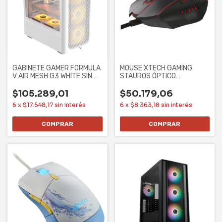
GABINETE GAMER FORMULA
MOUSE XTECH GAMING
V AIR MESH G3 WHITE SIN
STAUROS ÓPTICO
CONTROLADORES
ILUMINADO 6 BOTONES
7200
$105.289,01
$50.179,06
6
x
$17.548,17
sin interés
6
x
$8.363,18
sin interés