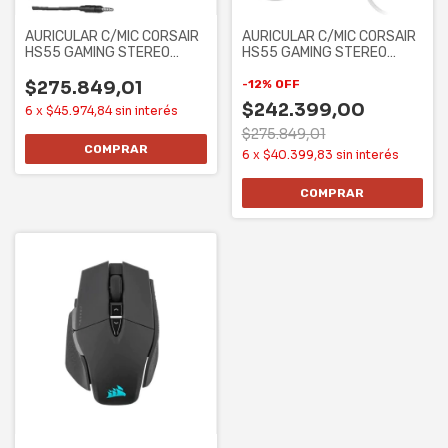
AURICULAR C/MIC CORSAIR
AURICULAR C/MIC CORSAIR
HS55 GAMING STEREO
HS55 GAMING STEREO
CARBON
WHITE
$275.849,01
-
12
%
OFF
$242.399,00
6
x
$45.974,84
sin interés
$275.849,01
6
x
$40.399,83
sin interés