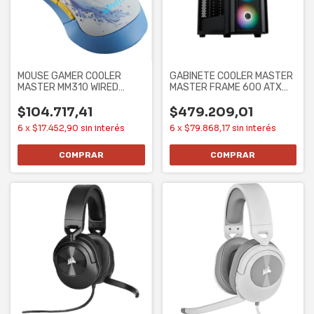
MOUSE GAMER COOLER
GABINETE COOLER MASTER
MASTER MM310 WIRED
MASTER FRAME 600 ATX
3327 CHUN-LI
CASE SIN
$104.717,41
$479.209,01
6
x
$17.452,90
sin interés
6
x
$79.868,17
sin interés