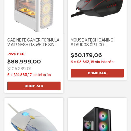
GABINETE GAMER FORMULA
MOUSE XTECH GAMING
V AIR MESH G3 WHITE SIN
STAUROS ÓPTICO
CONTROLADORES
ILUMINADO 6 BOTONES
7200
-
15
%
OFF
$50.179,06
$88.999,00
6
x
$8.363,18
sin interés
$105.289,01
6
x
$14.833,17
sin interés