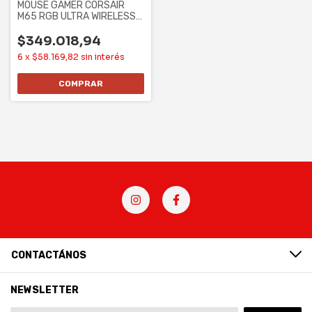
MOUSE GAMER CORSAIR
M65 RGB ULTRA WIRELESS
(CH-9319411-NA2)
$349.018,94
6
x
$58.169,82
sin interés
CONTACTÁNOS
NEWSLETTER