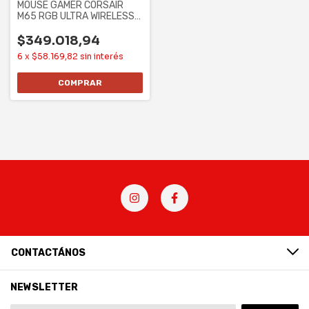
MOUSE GAMER CORSAIR
M65 RGB ULTRA WIRELESS
(CH-9319411-NA2)
$349.018,94
6
x
$58.169,82
sin interés
CONTACTÁNOS
NEWSLETTER