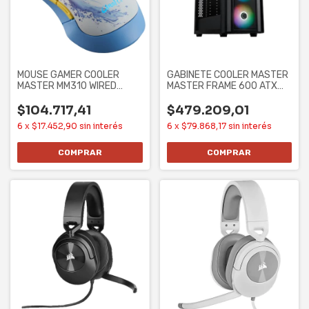
MOUSE GAMER COOLER
GABINETE COOLER MASTER
MASTER MM310 WIRED
MASTER FRAME 600 ATX
3327 CHUN-LI
CASE SIN
$104.717,41
$479.209,01
6
x
$17.452,90
sin interés
6
x
$79.868,17
sin interés