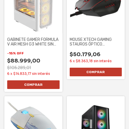
GABINETE GAMER FORMULA
MOUSE XTECH GAMING
V AIR MESH G3 WHITE SIN
STAUROS ÓPTICO
CONTROLADORES
ILUMINADO 6 BOTONES
7200
-
15
%
OFF
$50.179,06
$88.999,00
6
x
$8.363,18
sin interés
$105.289,01
6
x
$14.833,17
sin interés