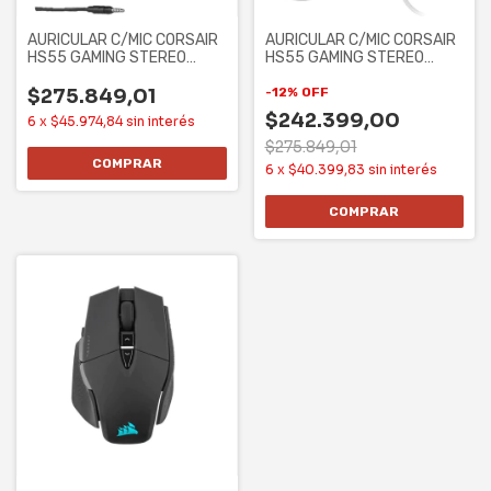
AURICULAR C/MIC CORSAIR
AURICULAR C/MIC CORSAIR
HS55 GAMING STEREO
HS55 GAMING STEREO
CARBON
WHITE
$275.849,01
-
12
%
OFF
$242.399,00
6
x
$45.974,84
sin interés
$275.849,01
6
x
$40.399,83
sin interés